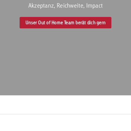
Akzeptanz, Reichweite, Impact
Zum Beitrag
Offerte anfor
Unser Out of Home Team berät dich gern
d Impact
Zum Beitrag
Zum Beitrag
Zum Beitrag
 Swiss Ad Impact
Werbewirkung messen mit Swiss Ad Impact
Zum Be