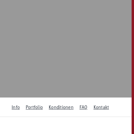
dern
Offerte anfordern
Offerte anfordern
Du kennst die Eckpunkte
deiner Kampagne und
Du kennst die Eckpunkte
willst wissen, was es
deiner Kampagne und
kostet.
willst wissen, was es
kostet.
Offerte anfordern
Offerte anfordern
itrag
Zum Beitrag
Info
Portfolio
Konditionen
FAQ
Kontakt