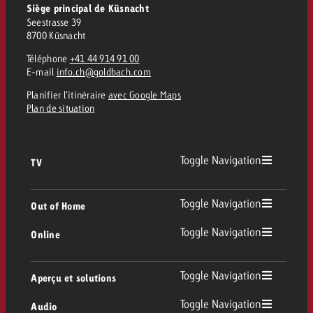
Siège principal de Küsnacht
Seestrasse 39
8700 Küsnacht
Téléphone
+41 44 914 91 00
E-mail
info.ch@goldbach.com
Planifier l’itinéraire
avec Google Maps
Plan de situation
Toggle Navigation
TV
TV
Toggle Navigation
Out of Home
Toggle Navigation
Online
Out of Home
TV linéaire
Online
Toggle Navigation
Aperçu et solutions
Affichage
Replay Ads
Toggle Navigation
Audio