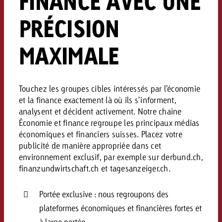
FINANCE AVEC UNE
Vous connaissez les grandes l
Vous connaissez les grandes l
PRÉCISION
votre campagne et souhaitez s
votre campagne et souhaitez s
Demander une offre
combien cela coûte.
combien cela coûte.
MAXIMALE
Demander une offre
Demander une offre
Touchez les groupes cibles intéressés par l’économie
et la finance exactement là où ils s’informent,
analysent et décident activement. Notre chaîne
Économie et finance regroupe les principaux médias
économiques et financiers suisses. Placez votre
publicité de manière appropriée dans cet
environnement exclusif, par exemple sur derbund.ch,
finanzundwirtschaft.ch et tagesanzeiger.ch.
Portée exclusive : nous regroupons des
plateformes économiques et financières fortes et
à large portée.