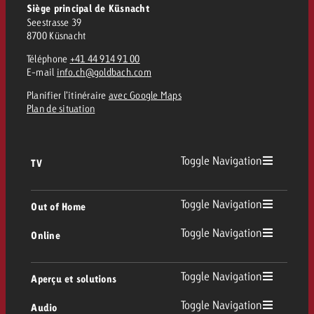
Siège principal de Küsnacht
Seestrasse 39
8700 Küsnacht
Téléphone
+41 44 914 91 00
E-mail
info.ch@goldbach.com
Planifier l’itinéraire
avec Google Maps
Plan de situation
Toggle Navigation
TV
TV
Toggle Navigation
Out of Home
Toggle Navigation
Online
Out of Home
TV linéaire
Online
Toggle Navigation
Aperçu et solutions
Affichage
Replay Ads
Toggle Navigation
Audio