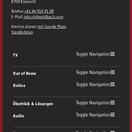
8700 Küsnacht
Telefon
+41 44 914 91 00
E-Mail
info.ch@goldbach.com
Anreise planen
mit Google Maps
Standortplan
Toggle Navigation
TV
TV Übersicht
Toggle Navigation
Out of Home
Toggle Navigation
Online
Out of Home Übersicht
Lineares TV
Online Übersicht
Toggle Navigation
Überblick & Lösungen
Plakatwerbung
Replay Ads
Toggle Navigation
Audio
Beratung & Crossmedia
Display und Video
Digital Out of Home
Werberichtlinien
Audio Übersicht