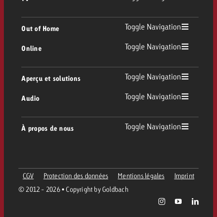
TV
Toggle Navigation
Out of Home
Toggle Navigation
Online
Out of Home
TV linéaire
Online
Toggle Navigation
Aperçu et solutions
Affichage
Replay Ads
Toggle Navigation
Audio
Conseil & Crossmedia
Display et Vidéo
Digital Out of Home
Directives publicitaires TV
Audio
Toggle Navigation
À propos de nous
Portfolio Goldbach
Advanced TV
DOOH Programmatique
Livraison des spots TV
Entreprise
Radio
Formats publicitaires
Livraison de supports publicitaires Online
CGV
Protection des données
Mentions légales
Imprint
Contacter l’équipe Out of Home
Équipe
Digital Audio
© 2012 - 2026 • Copyright by Goldbach
Assistant de campagne Goldbach
Directives et tarifs en ligne
Valeurs