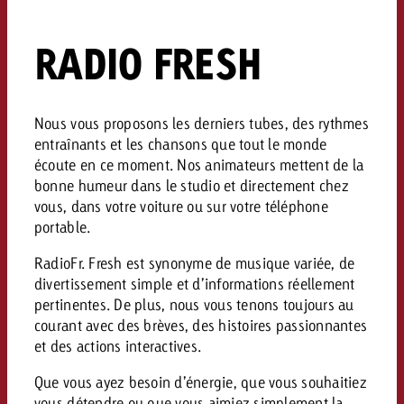
conseils ?
RADIO FRESH
Juridique
Contactez-nous
Contactez-nous
Contactez-nous
Voir l’article
Contact
Nous vous proposons les derniers tubes, des rythmes
Vous connaissez les grandes 
Souhaitez-vous en savoir plu
entraînants et les chansons que tout le monde
Vous connaissez les grandes li
Vous connaissez les grandes 
votre campagne et souhaitez 
écoute en ce moment. Nos animateurs mettent de la
publicité TV et avez-vous b
votre campagne et souhaitez sa
votre campagne et souhaitez 
combien cela coûte.
bonne humeur dans le studio et directement chez
Lire l’article
Lire l’article
conseils ?
combien cela coûte.
combien cela coûte.
vous, dans votre voiture ou sur votre téléphone
portable.
Souhaitez-vous en savoir plus
Souhaitez-vous en savoir plus 
Goldbach et avez-vous besoin 
publicité Online et avez-vous
RadioFr. Fresh est synonyme de musique variée, de
Demander une offre
Contactez-nous
?
conseils ?
Demander une offre
divertissement simple et d’informations réellement
Demander une offre
pertinentes. De plus, nous vous tenons toujours au
courant avec des brèves, des histoires passionnantes
Vous connaissez les grandes
et des actions interactives.
Contactez-nous
Contactez-nous
votre campagne et souhaitez
Que vous ayez besoin d’énergie, que vous souhaitiez
combien cela coûte.
vous détendre ou que vous aimiez simplement la