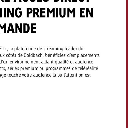
savoir combien cela coûte.
ING PREMIUM EN
OMANDE
Demander une offre
Demander une offre
Vous connaissez les
grandes lignes de votre
naissez les
campagne et souhaitez
F1+, la plateforme de streaming leader du
lignes de votre
Aux côtés de Goldbach, bénéficiez d’emplacements
savoir combien cela coûte.
e et souhaitez
n d’un environnement alliant qualité et audience
ombien cela coûte.
nts, séries premium ou programmes de téléréalité
age touche votre audience là où l’attention est
Demander une offre
r une offre
Lire l’article