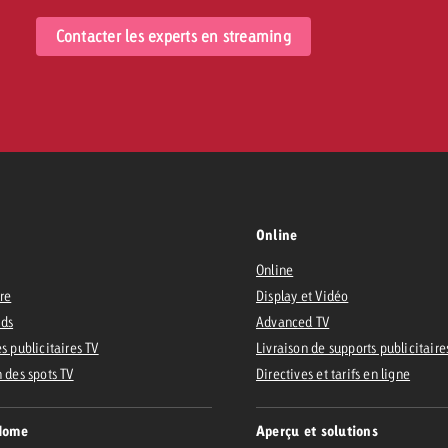
Contacter les experts en streaming
Online
Online
ire
Display et Vidéo
Ads
Advanced TV
s publicitaires TV
Livraison de supports publicitaire
n des spots TV
Directives et tarifs en ligne
Home
Aperçu et solutions