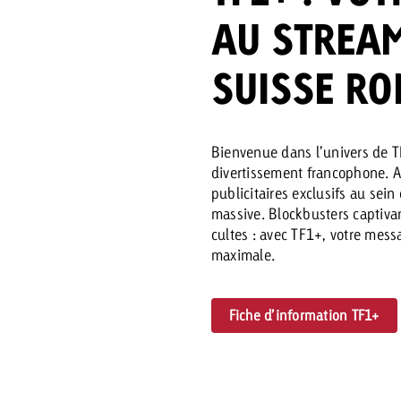
AU STREAM
SUISSE R
 Beitrag
Lire l’article
Demander une offre
d Impact
Lire l’article
Vous con
Bienvenue dans l’univers de T
grandes 
divertissement francophone. 
campagn
publicitaires exclusifs au sei
savoir c
massive. Blockbusters captiva
ard
cultes : avec TF1+, votre mess
maximale.
 Swiss Ad Impact
Lire l’article
Demande
Voir l’article
esurer l’impact publicitaire avec Swiss Ad Impact
Fiche d’information TF1+