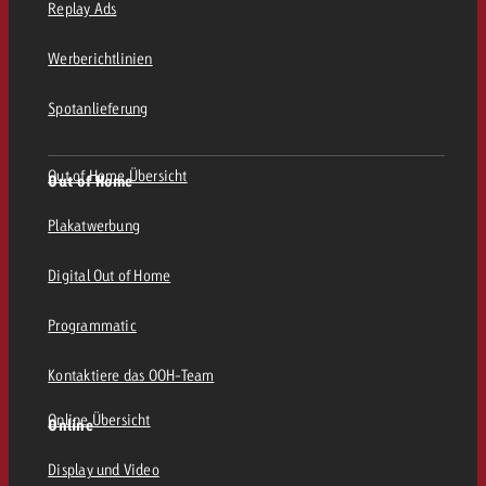
Replay Ads
Werberichtlinien
Spotanlieferung
Out of Home Übersicht
Out of Home
Plakatwerbung
Digital Out of Home
Programmatic
Kontaktiere das OOH-Team
Online Übersicht
Online
Display und Video