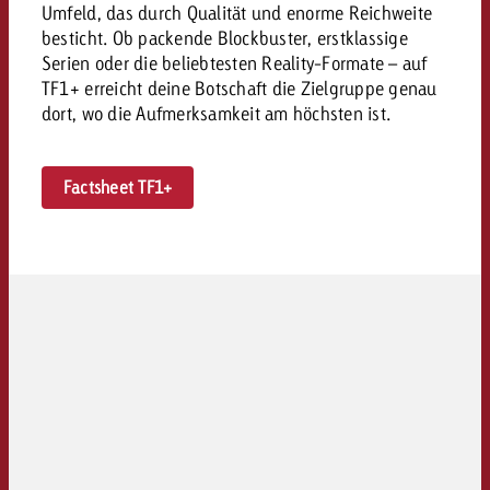
Umfeld, das durch Qualität und enorme Reichweite
kostet.
Offerte anfordern
besticht. Ob packende Blockbuster, erstklassige
Du kennst die Eckpunkte dein
Serien oder die beliebtesten Reality-Formate – auf
Kampagne und willst wissen, 
TF1+ erreicht deine Botschaft die Zielgruppe genau
kostet.
dort, wo die Aufmerksamkeit am höchsten ist.
Offerte anfordern
Factsheet TF1+
Offerte anfordern