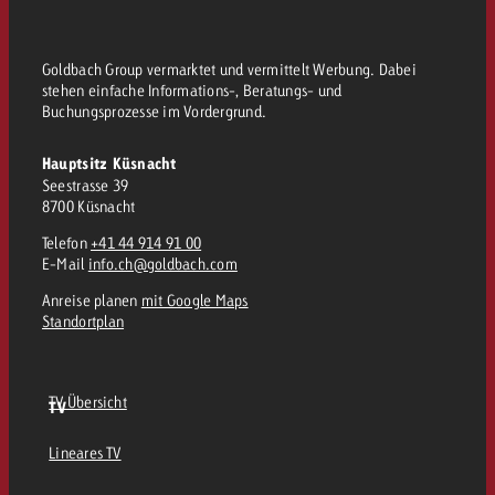
Goldbach Group vermarktet und vermittelt Werbung. Dabei
stehen einfache Informations-, Beratungs- und
Buchungsprozesse im Vordergrund.
Hauptsitz Küsnacht
Seestrasse 39
8700 Küsnacht
Telefon
+41 44 914 91 00
E-Mail
info.ch@goldbach.com
Anreise planen
mit Google Maps
Standortplan
TV Übersicht
TV
Lineares TV