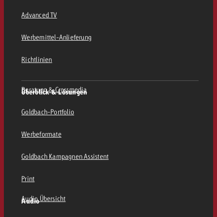
Advanced TV
Werbemittel-Anlieferung
Richtlinien
Beratung & Crossmedia
Überblick & Lösungen
Goldbach-Portfolio
Werbeformate
Goldbach Kampagnen Assistent
Print
Audio Übersicht
Audio