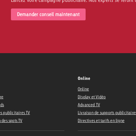
Demander conseil maintenant
Online
Online
ire
Display et Vidéo
Ads
Advanced TV
s publicitaires TV
Livraison de supports publicitaire
n des spots TV
Directives et tarifs en ligne