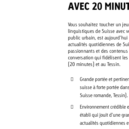
AVEC 20 MINU
 Beitrag
Vous souhaitez toucher un jeu
Lire l’article
Demander une offre
d Impact
linguistiques de Suisse avec 
Lire l’article
public urbain, est aujourd’hui
Vous con
actualités quotidiennes de Su
grandes 
passionnants et des contenus i
campagn
conversation qui fidélisent l
savoir c
(20 minutes) et au Tessin.
ard
Grande portée et pertine
 Swiss Ad Impact
Lire l’article
suisse à forte portée dan
Demande
Voir l’article
esurer l’impact publicitaire avec Swiss Ad Impact
Suisse romande, Tessin).
Environnement crédible e
établi qui jouit d’une gra
actualités quotidiennes e