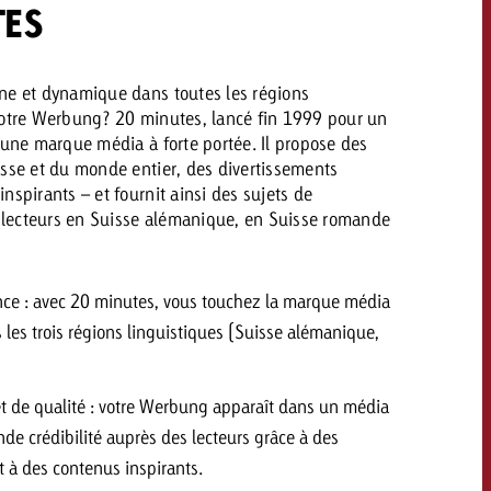
TES
savoir combien cela coûte.
ne et dynamique dans toutes les régions
Demander une offre
votre Werbung? 20 minutes, lancé fin 1999 pour un
Demander une offre
Vous connaissez les
 une marque média à forte portée. Il propose des
grandes lignes de votre
naissez les
isse et du monde entier, des divertissements
campagne et souhaitez
lignes de votre
nspirants – et fournit ainsi des sujets de
savoir combien cela coûte.
e et souhaitez
es lecteurs en Suisse alémanique, en Suisse romande
ombien cela coûte.
nce : avec 20 minutes, vous touchez la marque média
Demander une offre
s les trois régions linguistiques (Suisse alémanique,
r une offre
Lire l’article
t de qualité : votre Werbung apparaît dans un média
nde crédibilité auprès des lecteurs grâce à des
t à des contenus inspirants.