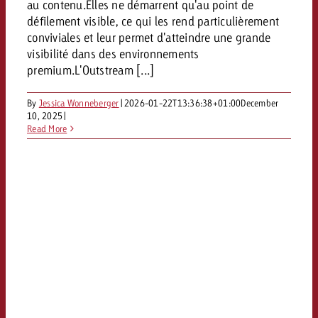
au contenu.Elles ne démarrent qu'au point de
Vous connaissez les grandes l
Vous connaissez les grandes l
défilement visible, ce qui les rend particulièrement
votre campagne et souhaitez s
votre campagne et souhaitez s
conviviales et leur permet d'atteindre une grande
Demander une offre
combien cela coûte.
combien cela coûte.
visibilité dans des environnements
premium.L'Outstream [...]
By
Jessica Wonneberger
|
2026-01-22T13:36:38+01:00
December
10, 2025
|
Demander une offre
Demander une offre
Read More