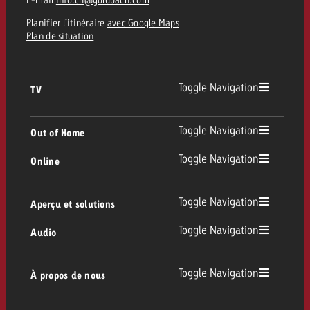
Planifier l’itinéraire
avec Google Maps
Plan de situation
Toggle Navigation
TV
TV
Toggle Navigation
Out of Home
Toggle Navigation
Online
Out of Home
TV linéaire
Online
Toggle Navigation
Aperçu et solutions
Affichage
Replay Ads
Toggle Navigation
Audio
Conseil & Crossmedia
Display et Vidéo
Digital Out of Home
Directives publicitaires TV
Audio
Toggle Navigation
À propos de nous
Portfolio Goldbach
Advanced TV
DOOH Programmatique
Livraison des spots TV