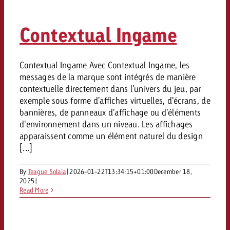
Mesurer l’impact publicitaire av
Mesurer l’impact publicitaire av
Interview avec Steve Krebser au
ACTUALITÉS GOLDBACH
interdictions publicitaires se he
Impact
Impact
Une portée mesurable garantit
Swiss Audio Network
Out of Hom
large rejet
Contextual Ingame
planification – l’impact fait la
Le Goldbach Video Network renfor
ACTUALITÉS GOLDBACH
ACTUALITÉS ONLINE
portée cross-canal de la vidéo
Audio
Le Goldbach Video Network renfo
Le Goldbach Video Network renf
Contextual Ingame Avec Contextual Ingame, les
messages de la marque sont intégrés de manière
portée cross-canal de la vidéo
portée cross-canal de la vidéo
Online
contextuelle directement dans l'univers du jeu, par
exemple sous forme d'affiches virtuelles, d'écrans, de
bannières, de panneaux d'affichage ou d'éléments
Contenu
d'environnement dans un niveau. Les affichages
apparaissent comme un élément naturel du design
[...]
Goldbach C
By
Teague Solaia
|
2026-01-22T13:34:15+01:00
December 18,
Lire l’article
Zum Beitrag
Lire l’article
2025
|
Actualités
Read More
Vous souhaitez en savoir plus 
Souhaitez-vous planifier une 
Souhaitez-vous en savoir plus
publicité audio et avez besoi
publicitaire et avez-vous besoi
publicité OOH et avez-vous b
?
À propos de
conseils ?