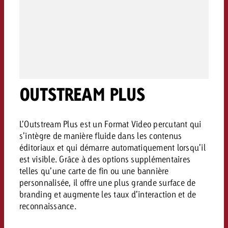
conseils ?
Juridique
Contactez-nous
Contactez-nous
Contactez-nous
Voir l’article
Contact
Vous connaissez les grandes 
Souhaitez-vous en savoir plu
Vous connaissez les grandes li
Vous connaissez les grandes 
OUTSTREAM PLUS
votre campagne et souhaitez 
publicité TV et avez-vous b
votre campagne et souhaitez sa
votre campagne et souhaitez 
combien cela coûte.
Lire l’article
Lire l’article
conseils ?
combien cela coûte.
combien cela coûte.
L’Outstream Plus est un Format Video percutant qui
Souhaitez-vous en savoir plus
Souhaitez-vous en savoir plus 
s’intègre de manière fluide dans les contenus
Goldbach et avez-vous besoin 
publicité Online et avez-vous
éditoriaux et qui démarre automatiquement lorsqu’il
Demander une offre
Contactez-nous
?
conseils ?
Demander une offre
est visible. Grâce à des options supplémentaires
Demander une offre
telles qu’une carte de fin ou une bannière
personnalisée, il offre une plus grande surface de
Vous connaissez les grandes
branding et augmente les taux d’interaction et de
Contactez-nous
Contactez-nous
votre campagne et souhaitez
reconnaissance.
combien cela coûte.