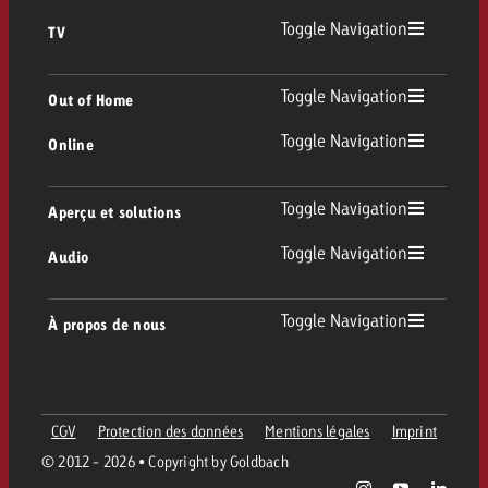
Toggle Navigation
TV
TV
Toggle Navigation
Out of Home
Toggle Navigation
Online
Out of Home
TV linéaire
Online
Toggle Navigation
Aperçu et solutions
Affichage
Replay Ads
Toggle Navigation
Audio
Conseil & Crossmedia
Display et Vidéo
Digital Out of Home
Directives publicitaires TV
Audio
Toggle Navigation
À propos de nous
Portfolio Goldbach
Advanced TV
DOOH Programmatique
Livraison des spots TV
Entreprise
Radio
Formats publicitaires
Livraison de supports publicitaires Online
CGV
Protection des données
Mentions légales
Imprint
Contacter l’équipe Out of Home
Équipe
Digital Audio
© 2012 - 2026 • Copyright by Goldbach
Assistant de campagne Goldbach
Directives et tarifs en ligne