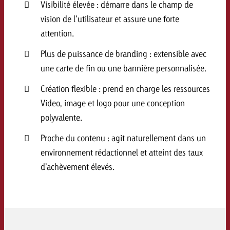
Visibilité élevée : démarre dans le champ de
Vous connaissez les grandes l
Vous connaissez les grandes l
vision de l’utilisateur et assure une forte
votre campagne et souhaitez s
votre campagne et souhaitez s
attention.
Demander une offre
combien cela coûte.
combien cela coûte.
Plus de puissance de branding : extensible avec
une carte de fin ou une bannière personnalisée.
Demander une offre
Demander une offre
Création flexible : prend en charge les ressources
Video, image et logo pour une conception
polyvalente.
Proche du contenu : agit naturellement dans un
environnement rédactionnel et atteint des taux
d’achèvement élevés.