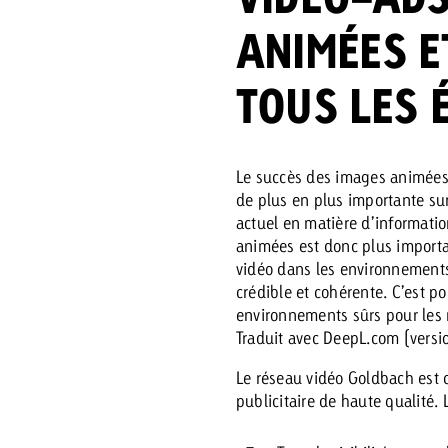
ANIMÉES E
 Beitrag
TOUS LES 
Lire l’article
Demander une offre
d Impact
Lire l’article
Vous con
grandes 
Le succès des images animées 
campagn
de plus en plus importante su
savoir c
actuel en matière d’informati
animées est donc plus importa
ard
vidéo dans les environnement
crédible et cohérente. C’est 
 Swiss Ad Impact
Lire l’article
environnements sûrs pour les 
Demande
Voir l’article
esurer l’impact publicitaire avec Swiss Ad Impact
Traduit avec DeepL.com (versio
Le réseau vidéo Goldbach est ce
publicitaire de haute qualité. 