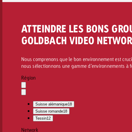
ATTEINDRE LES BONS GROU
GOLDBACH VIDEO NETWOR
Nous comprenons que le bon environnement est crucia
nous sélectionnons une gamme d’environnements à for
Région
Effacer
la
Ouvrir
sélection
le
Suisse alémanique
18
menu
déroulant
Suisse romande
18
Tessin
12
Network