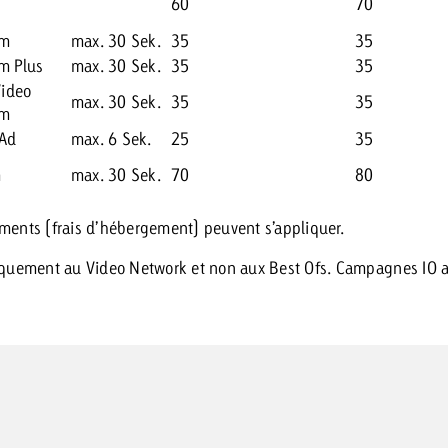
60
70
am
max. 30 Sek.
35
35
m Plus
max. 30 Sek.
35
35
Video
max. 30 Sek.
35
35
am
Ad
max. 6 Sek.
25
35
m
max. 30 Sek.
70
80
ments (frais d’hébergement) peuvent s’appliquer.
niquement au Video Network et non aux Best Ofs. Campagnes IO 