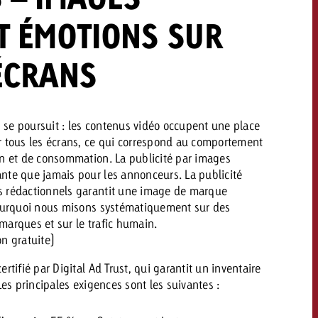
savoir combien cela coûte.
T ÉMOTIONS SUR
ÉCRANS
Demander une offre
Demander une offre
Vous connaissez les
grandes lignes de votre
naissez les
campagne et souhaitez
lignes de votre
se poursuit : les contenus vidéo occupent une place
savoir combien cela coûte.
e et souhaitez
r tous les écrans, ce qui correspond au comportement
ombien cela coûte.
on et de consommation. La publicité par images
nte que jamais pour les annonceurs. La publicité
s rédactionnels garantit une image de marque
Demander une offre
pourquoi nous misons systématiquement sur des
marques et sur le trafic humain.
r une offre
Lire l’article
n gratuite)
rtifié par Digital Ad Trust, qui garantit un inventaire
Les principales exigences sont les suivantes :