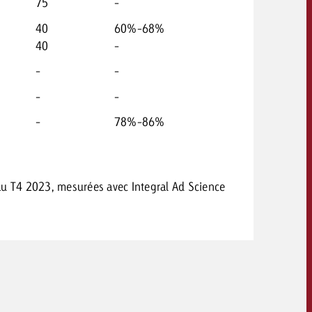
75
-
40
60%-68%
40
-
-
-
-
-
-
78%-86%
au T4 2023, mesurées avec Integral Ad Science
OFFRE