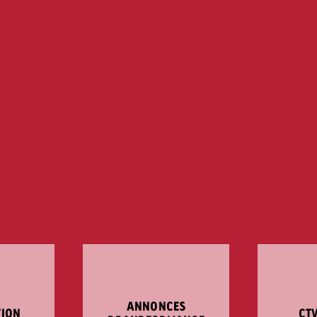
ANNONCES
TION
CT