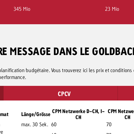
345 Mio
23 Mio
OTRE MESSAGE DANS LE GOLDBA
lanification budgétaire. Vous trouverez ici les prix et conditions
 performance.
CPCV
CPM Netzwerke D-CH, I-
CPM Netzwe
rmat
Länge/Grösse
CH
CH
m
max. 30 Sek.
60
70
ve