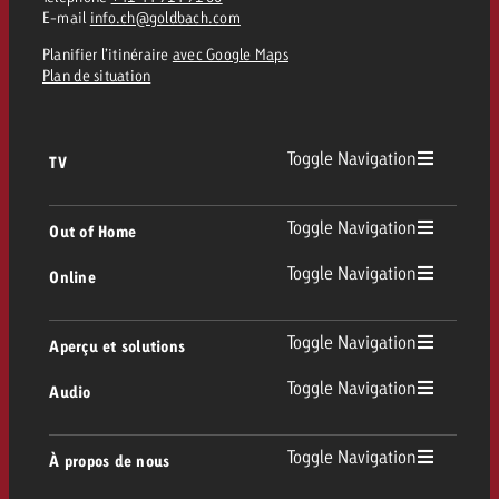
E-mail
info.ch@goldbach.com
Planifier l’itinéraire
avec Google Maps
Plan de situation
Toggle Navigation
TV
TV
Toggle Navigation
Out of Home
Toggle Navigation
Online
Out of Home
TV linéaire
Online
Toggle Navigation
Aperçu et solutions
Affichage
Replay Ads
Toggle Navigation
Audio
Conseil & Crossmedia
Display et Vidéo
Digital Out of Home
Directives publicitaires TV
Audio
Toggle Navigation
À propos de nous
Portfolio Goldbach
Advanced TV