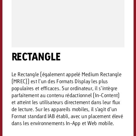
conseils ?
Juridique
Contactez-nous
Contactez-nous
Contactez-nous
Voir l’article
Contact
Vous connaissez les grandes 
Souhaitez-vous en savoir plu
Vous connaissez les grandes li
Vous connaissez les grandes 
RECTANGLE
votre campagne et souhaitez 
publicité TV et avez-vous b
votre campagne et souhaitez sa
votre campagne et souhaitez 
combien cela coûte.
Lire l’article
Lire l’article
conseils ?
combien cela coûte.
combien cela coûte.
Le Rectangle (également appelé Medium Rectangle
Souhaitez-vous en savoir plus
Souhaitez-vous en savoir plus 
(MREC)) est l’un des Formats Display les plus
Goldbach et avez-vous besoin 
publicité Online et avez-vous
populaires et efficaces. Sur ordinateur, il s’intègre
Demander une offre
Contactez-nous
?
conseils ?
Demander une offre
parfaitement au contenu rédactionnel (In-Content)
Demander une offre
et atteint les utilisateurs directement dans leur flux
de lecture. Sur les appareils mobiles, il s’agit d’un
Vous connaissez les grandes
Format standard IAB établi, avec un placement élevé
Contactez-nous
Contactez-nous
votre campagne et souhaitez
dans les environnements In-App et Web mobile.
combien cela coûte.