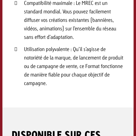
Compatibilité maximale : Le MREC est un
Vous connaissez les grandes l
Vous connaissez les grandes l
standard mondial. Vous pouvez facilement
votre campagne et souhaitez s
votre campagne et souhaitez s
diffuser vos créations existantes (bannières,
Demander une offre
combien cela coûte.
combien cela coûte.
vidéos, animations) sur l’ensemble du réseau
sans effort d’adaptation.
Utilisation polyvalente : Qu’il s’agisse de
Demander une offre
Demander une offre
notoriété de la marque, de lancement de produit
ou de campagne de vente, ce Format fonctionne
de manière fiable pour chaque objectif de
campagne.
DISPONIBLE SUR CES