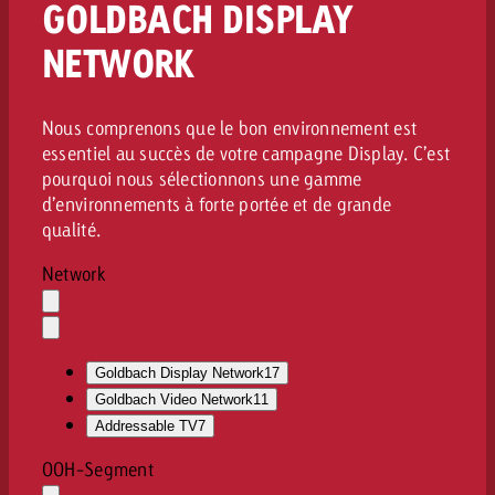
GOLDBACH DISPLAY
NETWORK
Nous comprenons que le bon environnement est
essentiel au succès de votre campagne Display. C’est
pourquoi nous sélectionnons une gamme
d’environnements à forte portée et de grande
qualité.
Network
Effacer
la
Ouvrir
sélection
le
Goldbach Display Network
17
menu
déroulant
Goldbach Video Network
11
Addressable TV
7
OOH-Segment