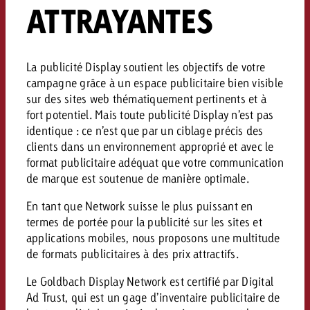
ATTRAYANTES
Vous connaissez les grandes l
Vous connaissez les grandes l
votre campagne et souhaitez s
votre campagne et souhaitez s
Demander une offre
combien cela coûte.
combien cela coûte.
La publicité Display soutient les objectifs de votre
campagne grâce à un espace publicitaire bien visible
sur des sites web thématiquement pertinents et à
fort potentiel. Mais toute publicité Display n’est pas
Demander une offre
Demander une offre
identique : ce n’est que par un ciblage précis des
clients dans un environnement approprié et avec le
format publicitaire adéquat que votre communication
de marque est soutenue de manière optimale.
En tant que Network suisse le plus puissant en
termes de portée pour la publicité sur les sites et
applications mobiles, nous proposons une multitude
de formats publicitaires à des prix attractifs.
Le
Goldbach Display Network est certifié par Digital
Ad Trust, qui est un gage d’inventaire publicitaire de