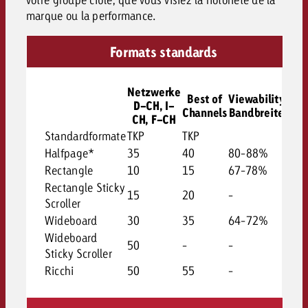
marque ou la performance.
Formats standards
Netzwerke
Best of
Viewability
D-CH, I-
Channels
Bandbreite
CH, F-CH
Standardformate
TKP
TKP
Halfpage*
35
40
80-88%
Rectangle
10
15
67-78%
Rectangle Sticky
15
20
-
Scroller
Wideboard
30
35
64-72%
Wideboard
50
-
-
Sticky Scroller
Ricchi
50
55
-