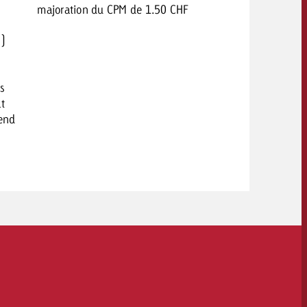
majoration du CPM de 1.50 CHF
s)
es
at
-end