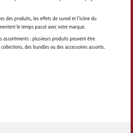
savoir combien cela coûte.
es des produits, les effets de survol et l’icône du
gmentent le temps passé avec votre marque.
Demander une offre
Demander une offre
Vous connaissez les
es assortiments : plusieurs produits peuvent être
grandes lignes de votre
naissez les
collections, des bundles ou des accessoires assortis.
campagne et souhaitez
lignes de votre
savoir combien cela coûte.
e et souhaitez
ombien cela coûte.
Demander une offre
r une offre
Lire l’article