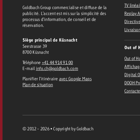
TV linéa
Goldbach Group commercialise et diffuse de la
publicité. L’accent est mis sur la simplicité des
Replay 
processus d’information, de conseil et de
Directive
réservation.
Livraiso
Siège principal de Küsnacht
Seestrasse 39
Out of 
8700 Küsnacht
Out of 
Téléphone
+41 44 914 91 00
Affichag
E-mail
info.ch@goldbach.com
Digital 
Planifier l’itinéraire
avec Google Maps
DOOH Pr
Plan de situation
Contacte
© 2012 - 2026 • Copyright by Goldbach