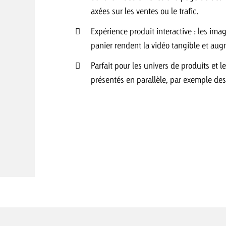
axées sur les ventes ou le trafic.
Expérience produit interactive : les imag
 Beitrag
panier rendent la vidéo tangible et au
Lire l’article
Demander une offre
d Impact
Lire l’article
Parfait pour les univers de produits et l
Vous con
présentés en parallèle, par exemple des 
grandes 
campagn
savoir c
ard
 Swiss Ad Impact
Lire l’article
Demande
Voir l’article
esurer l’impact publicitaire avec Swiss Ad Impact