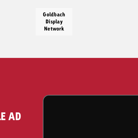
Goldbach
Display
Network
E AD