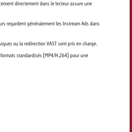
cement directement dans le lecteur assure une
savoir combien cela coûte.
teurs regardent généralement les Instream Ads dans
Demander une offre
Demander une offre
Vous connaissez les
grandes lignes de votre
hysiques ou la redirection VAST sont pris en charge.
naissez les
campagne et souhaitez
lignes de votre
 : formats standardisés (MP4/H.264) pour une
savoir combien cela coûte.
e et souhaitez
.
ombien cela coûte.
Demander une offre
r une offre
Lire l’article