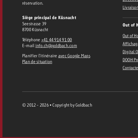
réservation.
Livraiso
Siège principal de Küsnacht
Seestrasse 39
Out of 
8700 Küsnacht
Out of 
Téléphone
+41 44 914 91 00
Affichag
E-mail
info.ch@goldbach.com
Digital 
Planifier l’itinéraire
avec Google Maps
DOOH Pr
Plan de situation
Contacte
© 2012 - 2026 • Copyright by Goldbach