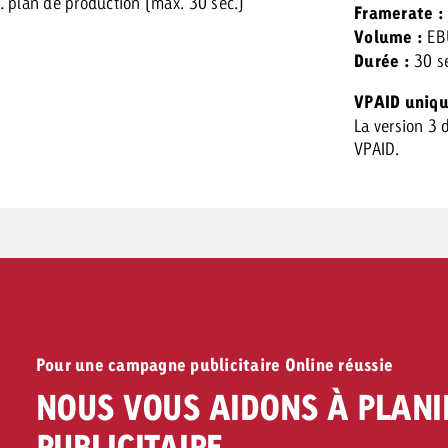
. plan de production (max. 30 sec.)
Framerate :
Volume :
EBU
Durée :
30 s
VPAID uniq
La version 3 
VPAID.
Pour une campagne publicitaire Online réussie
NOUS VOUS AIDONS À PLANI
PUBLICITAIRE.