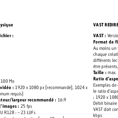
hysique
VAST REDIR
chier :
VAST :
Versio
Format de fi
Au moins un f
chaque créati
différents le
être présents
Taille :
max. 
Ratio d’aspe
 100 Mo
Exemples de 
vidéo :
1920 x 1080 px (recommandé), 1024 x
le ratio d’as
imum requis)
; 1920 x 108
uteur/largeur recommandé :
16:9
Débit binaire 
’images :
25 fps
VAST doit con
U R128 : – 23 LUFs
kbps