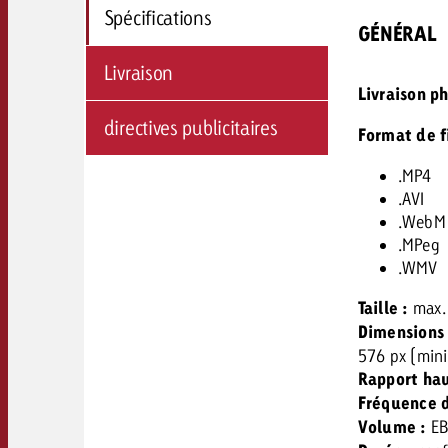
Spécifications
GÉNÉRAL
Livraison
Livraison p
directives publicitaires
Format de fi
.MP4
.AVI
.WebM
.MPeg
.WMV
Taille :
max.
Dimensions 
576 px (min
Rapport ha
Fréquence d
Volume :
EB