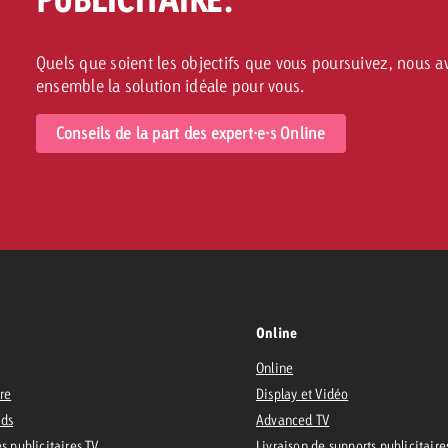
Quels que soient les objectifs que vous poursuivez, nous 
ensemble la solution idéale pour vous.
Conseils de la part des expert·e·s Online
Online
Online
ire
Display et Vidéo
Ads
Advanced TV
s publicitaires TV
Livraison de supports publicitaire