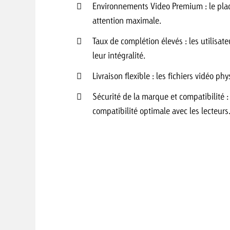
Environnements Video Premium : le pla
attention maximale.
Taux de complétion élevés : les utilisa
 Beitrag
Lire l’article
Demander une offre
d Impact
leur intégralité.
Lire l’article
Livraison flexible : les fichiers vidéo p
Vous con
grandes 
Sécurité de la marque et compatibilité
campagn
compatibilité optimale avec les lecteurs
savoir c
ard
 Swiss Ad Impact
Lire l’article
Demande
Voir l’article
esurer l’impact publicitaire avec Swiss Ad Impact