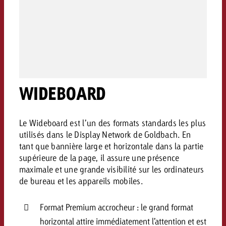
conseils ?
Juridique
Contactez-nous
Contactez-nous
Contactez-nous
Voir l’article
Contact
Vous connaissez les grandes 
Souhaitez-vous en savoir plu
Vous connaissez les grandes li
Vous connaissez les grandes 
WIDEBOARD
votre campagne et souhaitez 
publicité TV et avez-vous b
votre campagne et souhaitez sa
votre campagne et souhaitez 
combien cela coûte.
Lire l’article
Lire l’article
conseils ?
combien cela coûte.
combien cela coûte.
Le Wideboard est l’un des formats standards les plus
Souhaitez-vous en savoir plus
Souhaitez-vous en savoir plus 
utilisés dans le Display Network de Goldbach. En
Goldbach et avez-vous besoin 
publicité Online et avez-vous
tant que bannière large et horizontale dans la partie
Demander une offre
Contactez-nous
?
conseils ?
Demander une offre
supérieure de la page, il assure une présence
Demander une offre
maximale et une grande visibilité sur les ordinateurs
de bureau et les appareils mobiles.
Vous connaissez les grandes
Contactez-nous
Contactez-nous
votre campagne et souhaitez
Format Premium accrocheur : le grand format
combien cela coûte.
horizontal attire immédiatement l’attention et est