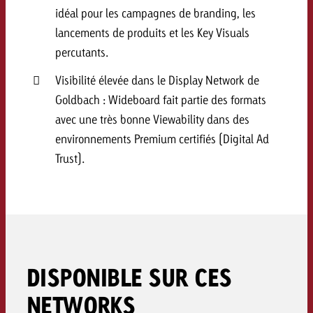
idéal pour les campagnes de branding, les
Vous connaissez les grandes l
Vous connaissez les grandes l
lancements de produits et les Key Visuals
votre campagne et souhaitez s
votre campagne et souhaitez s
Demander une offre
combien cela coûte.
combien cela coûte.
percutants.
Visibilité élevée dans le Display Network de
Goldbach : Wideboard fait partie des formats
Demander une offre
Demander une offre
avec une très bonne Viewability dans des
environnements Premium certifiés (Digital Ad
Trust).
DISPONIBLE SUR CES
NETWORKS