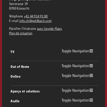
Seestrasse 39
8700 Küsnacht
Téléphone
+41 44 914 91 00
E-mail
info.ch@goldbach.com
Planifier l’itinéraire
avec Google Maps
Plan de situation
Toggle Navigation
TV
TV
Toggle Navigation
Out of Home
Toggle Navigation
Online
Out of Home
TV linéaire
Online
Toggle Navigation
Aperçu et solutions
Affichage
Replay Ads
Toggle Navigation
Audio
Conseil & Crossmedia
Display et Vidéo