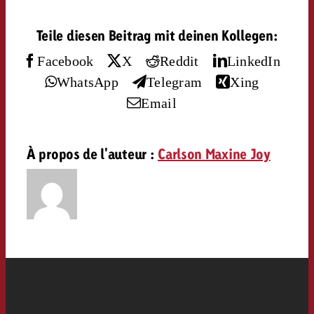
Vous connaissez les grandes l
Vous connaissez les grandes l
Teile diesen Beitrag mit deinen Kollegen:
votre campagne et souhaitez s
votre campagne et souhaitez s
Demander une offre
combien cela coûte.
combien cela coûte.
Facebook
X
Reddit
LinkedIn
WhatsApp
Telegram
Xing
Email
Demander une offre
Demander une offre
À propos de l'auteur :
Carlson Maxine Joy