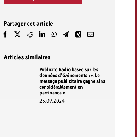
savoir combien cela coûte.
Partager cet article
Demander une offre
Demander une offre
Vous connaissez les
grandes lignes de votre
naissez les
campagne et souhaitez
lignes de votre
Articles similaires
savoir combien cela coûte.
e et souhaitez
ombien cela coûte.
Publicité Radio basée sur les
données d’événements : « Le
message publicitaire gagne ainsi
considérablement en
Demander une offre
pertinence »
r une offre
Lire l’article
25.09.2024