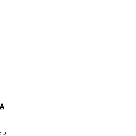
TA
 la