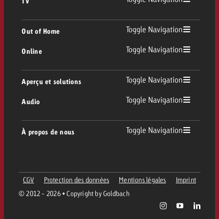
TV
TV
Toggle Navigation
Out of Home
Toggle Navigation
Online
Out of Home
TV linéaire
Online
Toggle Navigation
Aperçu et solutions
Affichage
Replay Ads
Toggle Navigation
Audio
Conseil & Crossmedia
Display et Vidéo
Digital Out of Home
Directives publicitaires TV
Audio
Toggle Navigation
À propos de nous
Portfolio Goldbach
Advanced TV
DOOH Programmatique
Livraison des spots TV
Entreprise
Radio
Formats publicitaires
Livraison de supports publicitaires Online
CGV
Protection des données
Mentions légales
Imprint
Contacter l’équipe Out of Home
Équipe
Digital Audio
© 2012 - 2026 • Copyright by Goldbach
Assistant de campagne Goldbach
Directives et tarifs en ligne