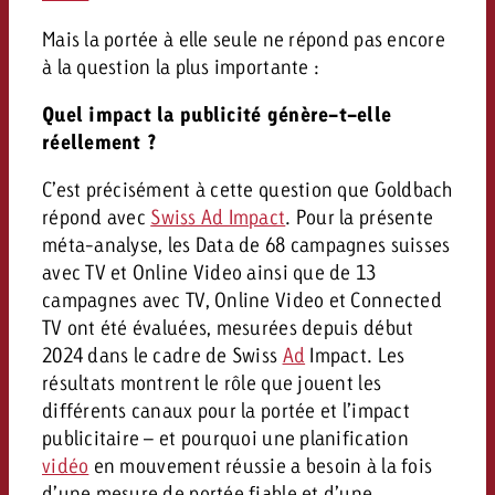
Vous connaissez les grandes l
Vous connaissez les grandes l
Mais la portée à elle seule ne répond pas encore
votre campagne et souhaitez s
votre campagne et souhaitez s
à la question la plus importante :
Demander une offre
combien cela coûte.
combien cela coûte.
Quel impact la publicité génère-t-elle
réellement ?
Demander une offre
Demander une offre
C’est précisément à cette question que Goldbach
répond avec
Swiss Ad Impact
. Pour la présente
méta-analyse, les Data de 68 campagnes suisses
avec TV et Online Video ainsi que de 13
campagnes avec TV, Online Video et Connected
TV ont été évaluées, mesurées depuis début
2024 dans le cadre de Swiss
Ad
Impact. Les
résultats montrent le rôle que jouent les
différents canaux pour la portée et l’impact
publicitaire – et pourquoi une planification
vidéo
en mouvement réussie a besoin à la fois
d’une mesure de portée fiable et d’une