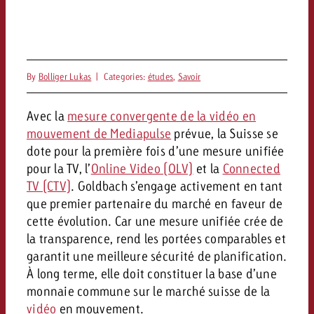
conseils ?
Juridique
Contactez-nous
Contactez-nous
Contactez-nous
Voir l’article
By
Bolliger Lukas
|
Categories:
études
,
Savoir
Contact
Vous connaissez les grandes 
Souhaitez-vous en savoir plu
Avec la
mesure convergente de la vidéo en
Vous connaissez les grandes li
Vous connaissez les grandes 
votre campagne et souhaitez 
publicité TV et avez-vous b
mouvement de Mediapulse
prévue, la Suisse se
votre campagne et souhaitez sa
votre campagne et souhaitez 
combien cela coûte.
Lire l’article
Lire l’article
conseils ?
dote pour la première fois d’une mesure unifiée
combien cela coûte.
combien cela coûte.
pour la TV, l’
Online Video (OLV)
et la
Connected
Souhaitez-vous en savoir plus
Souhaitez-vous en savoir plus 
TV (CTV)
. Goldbach s’engage activement en tant
Goldbach et avez-vous besoin 
publicité Online et avez-vous
que premier partenaire du marché en faveur de
Demander une offre
Contactez-nous
?
conseils ?
Demander une offre
cette évolution. Car une mesure unifiée crée de
Demander une offre
la transparence, rend les portées comparables et
garantit une meilleure sécurité de planification.
Vous connaissez les grandes
À long terme, elle doit constituer la base d’une
Contactez-nous
Contactez-nous
votre campagne et souhaitez
monnaie commune sur le marché suisse de la
combien cela coûte.
vidéo
en mouvement.