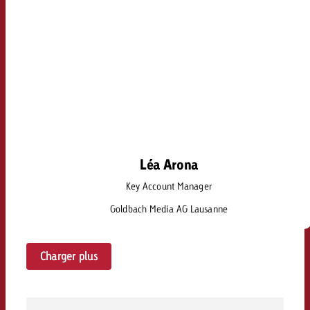
Léa Arona
Léa Arona
Key Account Manager
lea.arona@goldbach.com
Goldbach Media AG Lausanne
Charger plus