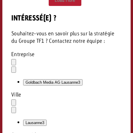
INTÉRESSÉ(E) ?
Souhaitez-vous en savoir plus sur la stratégie
du Groupe TF1 ? Contactez notre équipe :
Entreprise
Effacer
la
Ouvrir
sélection
le
Goldbach Media AG Lausanne
3
menu
déroulant
Ville
Effacer
la
Ouvrir
sélection
le
Lausanne
3
menu
déroulant