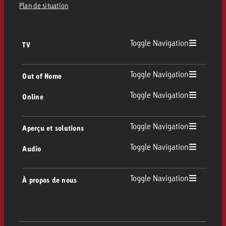
Plan de situation
Toggle Navigation
TV
TV
Toggle Navigation
Out of Home
Toggle Navigation
Online
Out of Home
TV linéaire
Online
Toggle Navigation
Aperçu et solutions
Affichage
Replay Ads
Toggle Navigation
Audio
Conseil & Crossmedia
Display et Vidéo
Digital Out of Home
Directives publicitaires TV
Audio
Toggle Navigation
À propos de nous
Portfolio Goldbach
Advanced TV
DOOH Programmatique
Livraison des spots TV
Entreprise
Radio
Formats publicitaires
Livraison de supports publicitaires Online