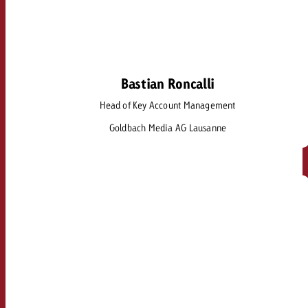
Bastian Roncalli
Bastian Roncalli
Head of Key Account Management
bastian.roncalli@goldbach.com
Goldbach Media AG Lausanne