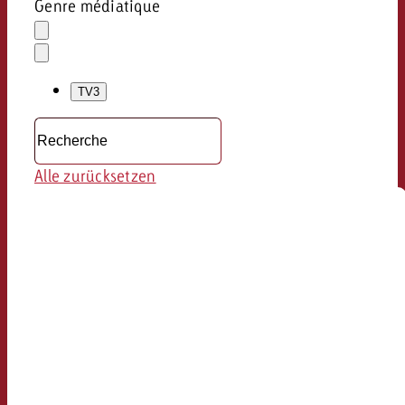
Genre médiatique
Effacer
la
Ouvrir
sélection
le
TV
3
menu
déroulant
Alle zurücksetzen