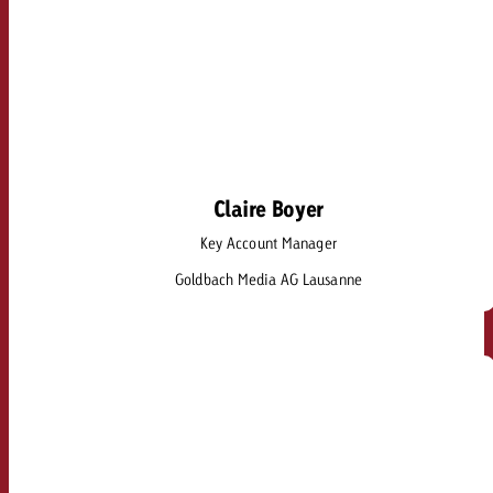
Claire Boyer
Claire Boyer
Key Account Manager
claire.boyer@goldbach.com
Goldbach Media AG Lausanne