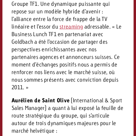
Groupe TF1. Une dynamique puissante qui
Vous connaissez les grandes l
Vous connaissez les grandes l
repose sur un modèle hybride d’avenir :
votre campagne et souhaitez s
votre campagne et souhaitez s
l’alliance entre la force de frappe de la TV
Demander une offre
combien cela coûte.
combien cela coûte.
linéaire et l’essor du
streaming
adressable. « Le
Business Lunch TF1 en partenariat avec
Goldbach a été l’occasion de partager des
perspectives enrichissantes avec nos
Demander une offre
Demander une offre
partenaires agences et annonceurs suisses. Ce
moment d’échanges positifs nous a permis de
renforcer nos liens avec le marché suisse, où
nous sommes présents avec conviction depuis
2011. »
Aurélien de Saint Olive
(International & Sport
Sales Manager) a quant à lui exposé la feuille de
route stratégique du groupe, qui s’articule
autour de trois dynamiques majeures pour le
marché helvétique :