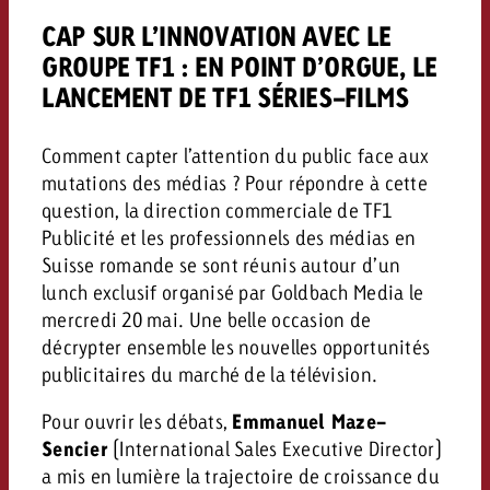
conseils ?
CAP SUR L’INNOVATION AVEC LE
Juridique
GROUPE TF1 : EN POINT D’ORGUE, LE
Contactez-nous
LANCEMENT DE TF1 SÉRIES-FILMS
Contactez-nous
Contactez-nous
Voir l’article
Contact
Comment capter l’attention du public face aux
Vous connaissez les grandes 
Souhaitez-vous en savoir plu
mutations des médias ? Pour répondre à cette
Vous connaissez les grandes li
Vous connaissez les grandes 
votre campagne et souhaitez 
publicité TV et avez-vous b
votre campagne et souhaitez sa
question, la direction commerciale de TF1
votre campagne et souhaitez 
combien cela coûte.
Lire l’article
Lire l’article
conseils ?
combien cela coûte.
Publicité et les professionnels des médias en
combien cela coûte.
Suisse romande se sont réunis autour d’un
Souhaitez-vous en savoir plus
Souhaitez-vous en savoir plus 
lunch exclusif organisé par Goldbach Media le
Goldbach et avez-vous besoin 
publicité Online et avez-vous
mercredi 20 mai. Une belle occasion de
Demander une offre
Contactez-nous
?
conseils ?
Demander une offre
Demander une offre
décrypter ensemble les nouvelles opportunités
publicitaires du marché de la télévision.
Vous connaissez les grandes
Pour ouvrir les débats,
Emmanuel Maze-
Contactez-nous
Contactez-nous
votre campagne et souhaitez
Sencier
(International Sales Executive Director)
combien cela coûte.
a mis en lumière la trajectoire de croissance du