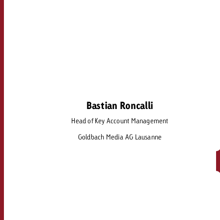
Bastian Roncalli
Bastian Roncalli
Head of Key Account Management
bastian.roncalli@goldbach.com
Goldbach Media AG Lausanne