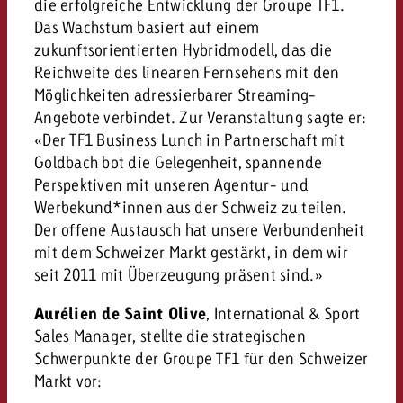
die erfolgreiche Entwicklung der Groupe TF1.
kostet.
Offerte anfordern
Das Wachstum basiert auf einem
Du kennst die Eckpunkte dein
zukunftsorientierten Hybridmodell, das die
Kampagne und willst wissen, 
Reichweite des linearen Fernsehens mit den
kostet.
Möglichkeiten adressierbarer Streaming-
Offerte anfordern
Angebote verbindet. Zur Veranstaltung sagte er:
«Der TF1 Business Lunch in Partnerschaft mit
Offerte anfordern
Goldbach bot die Gelegenheit, spannende
Perspektiven mit unseren Agentur- und
Werbekund*innen aus der Schweiz zu teilen.
Der offene Austausch hat unsere Verbundenheit
mit dem Schweizer Markt gestärkt, in dem wir
seit 2011 mit Überzeugung präsent sind.»
Aurélien de Saint Olive
, International & Sport
Sales Manager, stellte die strategischen
Schwerpunkte der Groupe TF1 für den Schweizer
Markt vor: