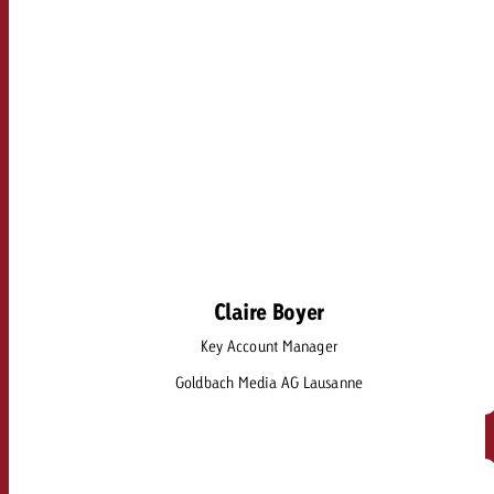
Claire Boyer
Claire Boyer
Key Account Manager
claire.boyer@goldbach.com
Goldbach Media AG Lausanne