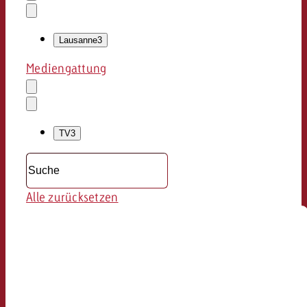
Auswahl
löschen
Dropdown
öffnen
Lausanne
3
Mediengattung
Auswahl
löschen
Dropdown
öffnen
TV
3
Alle zurücksetzen