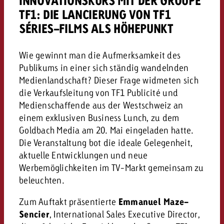
INNOVATIONSKURS MIT DER GROUPE
Rechtliches
TF1: DIE LANCIERUNG VON TF1
SÉRIES-FILMS ALS HÖHEPUNKT
Kontaktiere uns
Kontaktiere uns
Kontaktiere uns
Zum Beitrag
Kontakt
Wie gewinnt man die Aufmerksamkeit des
Du kennst die Eckpunkte dein
Publikums in einer sich ständig wandelnden
Möchtest du mehr zu TV-W
Du kennst die Eckpunkte dei
Du kennst die Eckpunkte deine
Kampagne und willst wissen,
erfahren und brauchst Bera
Medienlandschaft? Dieser Frage widmeten sich
Kampagne und willst wissen,
Kampagne und willst wissen, w
kostet.
Zum Beitrag
die Verkaufsleitung von TF1 Publicité und
kostet.
kostet.
Medienschaffende aus der Westschweiz an
Möchtest du mehr über Goldb
einem exklusiven Business Lunch, zu dem
Zum Beitrag
und brauchst Beratung?
Kontaktiere uns
Goldbach Media am 20. Mai eingeladen hatte.
Offerte anfordern
Offerte anfordern
Die Veranstaltung bot die ideale Gelegenheit,
Möchtest du mehr zu Online
Offerte anfordern
aktuelle Entwicklungen und neue
erfahren und brauchst Beratu
Du kennst die Eckpunkte de
Werbemöglichkeiten im TV-Markt gemeinsam zu
Kontaktiere uns
Kampagne und willst wissen
beleuchten.
kostet.
Zum Auftakt präsentierte
Emmanuel Maze-
Kontaktiere uns
Du kennst die Eckpunkte dein
Sencier
, International Sales Executive Director,
Kampagne und willst wissen,