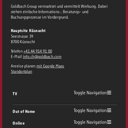
Goldbach Group vermarktet und vermittelt Werbung. Dabei
stehen einfache Informations-, Beratungs- und
Buchungsprozesse im Vordergrund.
Hauptsitz Küsnacht
Seestrasse 39
8700 Küsnacht
Telefon
+41 44 914 91 00
E-Mail
info.ch@goldbach.com
Anreise planen
mit Google Maps
Standortplan
Toggle Navigation
TV
TV Übersicht
Toggle Navigation
Out of Home
Toggle Navigation
Online
Out of Home Übersicht
Lineares TV