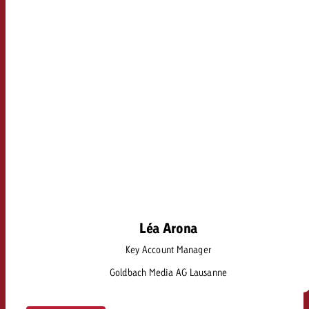
Léa Arona
Léa Arona
Key Account Manager
lea.arona@goldbach.com
Goldbach Media AG Lausanne