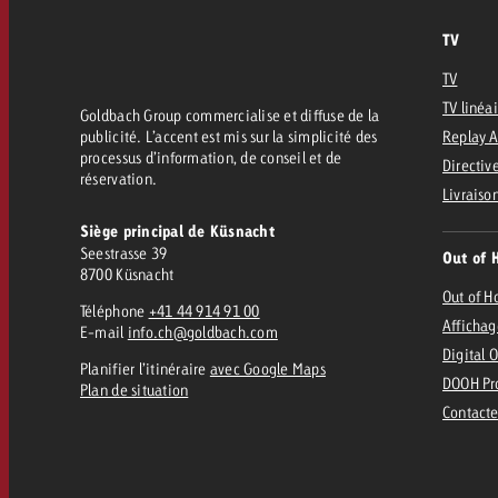
Juridique
TV
Contact
TV
TV linéa
Goldbach Group commercialise et diffuse de la
publicité. L’accent est mis sur la simplicité des
Replay 
processus d’information, de conseil et de
Directive
réservation.
Livraiso
Siège principal de Küsnacht
Seestrasse 39
Out of 
8700 Küsnacht
Out of 
Téléphone
+41 44 914 91 00
Affichag
E-mail
info.ch@goldbach.com
Digital 
Planifier l’itinéraire
avec Google Maps
DOOH Pr
Plan de situation
Contacte