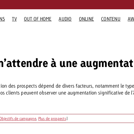
ONS
TV
OUT OF HOME
AUDIO
ONLINE
CONTENU
AW
ES
CITAIRES
TS PUBLICITAIRES
GOLDBACH
FORMATS PUBLICITAIRES
UNITÉS GOLDBA
Souhaitez-vous planif
Souhaite
TUALITÉS
ACTUALITÉS TV
ACTUALITÉS OOH
ACTUALITÉS AUDI
ACTUALITÉS
une campagne publici
plus sur 
ntreprise
Online
Équipe TV
LDBACH
et avez-vous besoin 
avez-vo
 m’attendre à une augmentat
Une portée mesurable
« Pro Plakat » montre
Interview avec Steve Kreb
Le Goldbach Vi
quipe
Display et Vidéo
Équipe Online
conseils ?
conseils
garantit la sécurité de
clairement que les
au sujet du Swiss Audio
renforce la port
Goldbach Video Network
udio
aleurs
Advanced TV
Équipe Audio
planification – l’impact fait la
interdictions publicitaires se
Network
de la vidéo
force la portée cross-canal
arriere
Gaming Ads
différence
heurtent à un large rejet
ion des prospects dépend de divers facteurs, notamment le type
la vidéo
elations médias
Digital Audio
Contactez-nous
Contact
s clients peuvent observer une augmentation significative de l’
Vous connaissez les
grandes lignes de vot
Objectifs de campagne
,
Plus de prospects
|
campagne et souhait
savoir combien cela c