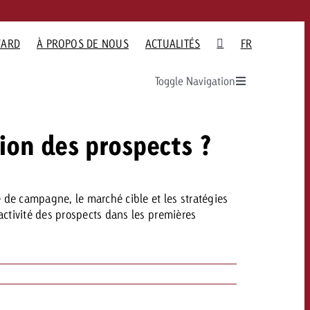
ARD
À PROPOS DE NOUS
ACTUALITÉS
FR
Toggle Navigation
CH
ier
z-vous en savoir
Souhaitez-vous en savoir
Vous souhaitez en savoir
Souhaitez-vous en savoir
O
 ONLINE
ACTUALITÉS
taire
la publicité TV et
plus sur la publicité OOH et
plus sur la publicité audio
plus sur la publicité Online
GOLDBACH
de
us besoin de
avez-vous besoin de
et avez besoin de conseils
et avez-vous besoin de
ion des prospects ?
ser
deo Network
 ?
conseils ?
?
conseils ?
ée cross-canal
Le Goldbach Video Network
renforce la portée cross-canal
 de campagne, le marché cible et les stratégies
de la vidéo
ez-nous
Contactez-nous
Contactez-nous
Contactez-nous
activité des prospects dans les premières
Vous connaissez les
Vous connaissez les
re
grandes lignes de votre
grandes lignes de votre
ez
campagne et souhaitez
campagne et souhaitez
oûte.
savoir combien cela coûte.