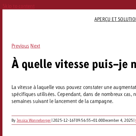
Skip to content
APERÇU ET SOLUTI
MPAGNE
MULTIMÉDIA
RAPIDES
LIENS RAPIDES
LIENS RAPIDES
LIENS RAPIDES
FORMATS PUBLICITAIR
FORMATS PUBLI
FORMA
AC
Previous
Next
Portfolio Goldbach
Plateformes de streaming
Prix et conditions
Stations de radio et réseaux

Formats publicitaires
Aperçu TV
Out of Home
Audio
E
FR
GO
Goldbach
Formats publicitaires
À quelle vitesse puis-je
Plateforme de réservation
Carte radio
Directives et tarifs
TV linéaire
Affichage
Radio
É

FAQ
Le 
blicitaires
plakat.ch
Formats publicitaires audio
Offre spéciale
Replay Ads
Digital Out of Home
Digital A
V
Home
ITÉ
ren
OBJECTIF DE LA CAMPAGNE
s chaînes
DOOH Programmatique
Ciblage dans le domaine de l’audio
Data & Targeting
Advanced TV
K
La vitesse à laquelle vous pouvez constater une augmentat
de 
es spots
Pour les start-ups
Livraison de spots audio

Environnements
TV+
R
Aperçu et solutions
spécifiques utilisées. Cependant, dans de nombreux cas, no
Accroître la notoriété
entale
publicitaires
Pour les propriétaires fonciers
Équipe Audio
Programmatic Online

semaines suivant le lancement de la campagne.
Plus de leads
(Père/Fils)
Spécifications techniques
FAQ sur l’audio
Livraison

TV
Plus de visites sur votre site web
mandie
de bloc publicitaires
Production

Équipe Online
By
Jessica Wonneberger
|
2025-12-16T09:56:55+01:00
December 4, 2025
|
Augmenter le chiffre d’affaires
Conception d’affiches
FAQ sur Online

Out of Home
ale