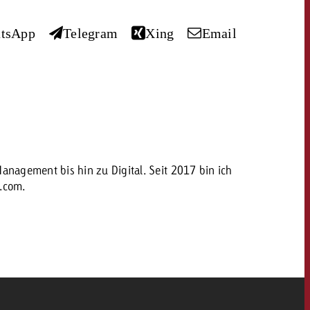
savoir combien cela coûte.
tsApp
Telegram
Xing
Email
Demander une offre
Demander une offre
Vous connaissez les
grandes lignes de votre
naissez les
campagne et souhaitez
lignes de votre
savoir combien cela coûte.
e et souhaitez
ombien cela coûte.
nagement bis hin zu Digital. Seit 2017 bin ich
h.com.
OFFRE
Demander une offre
r une offre
Lire l’article
CONTACT
NEWSLETTER