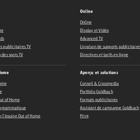
Online
Online
ire
Display et Vidéo
Ads
Advanced TV
s publicitaires TV
Livraison de supports publicitaire
n des spots TV
Directives et tarifs en ligne
Home
Aperçu et solutions
Home
Conseil & Crossmedia
e
Portfolio Goldbach
Out of Home
Formats publicitaires
ogrammatique
Assistant de campagne Goldbach
r l’équipe Out of Home
Print