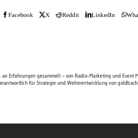
Facebook
X
Reddit
LinkedIn
Wha
 Beitrag
Lire l’article
Demander une offre
d Impact
Lire l’article
Vous con
grandes 
campagn
savoir c
es an Erfahrungen gesammelt – von Radio-Marketing und Event Ma
ard
verantwortlich für Strategie und Weiterentwicklung von goldbac
 Swiss Ad Impact
Lire l’article
Demande
Voir l’article
esurer l’impact publicitaire avec Swiss Ad Impact