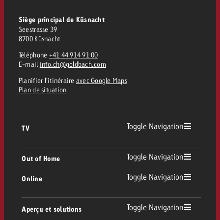
Siège principal de Küsnacht
Seestrasse 39
8700 Küsnacht
Téléphone
+41 44 914 91 00
E-mail
info.ch@goldbach.com
Planifier l’itinéraire
avec Google Maps
Plan de situation
Toggle Navigation
TV
TV
Toggle Navigation
Out of Home
Toggle Navigation
Online
Out of Home
TV linéaire
Online
Toggle Navigation
Aperçu et solutions
Affichage
Replay Ads