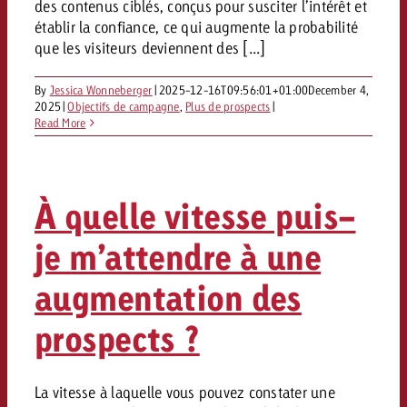
Mesurer l’impact publicitaire av
Mesurer l’impact publicitaire av
des contenus ciblés, conçus pour susciter l’intérêt et
Interview avec Steve Krebser au
ACTUALITÉS GOLDBACH
interdictions publicitaires se he
Impact
Impact
Une portée mesurable garantit
établir la confiance, ce qui augmente la probabilité
Swiss Audio Network
Out of Hom
large rejet
que les visiteurs deviennent des [...]
planification – l’impact fait la
Le Goldbach Video Network renfor
ACTUALITÉS GOLDBACH
ACTUALITÉS ONLINE
portée cross-canal de la vidéo
By
Jessica Wonneberger
|
2025-12-16T09:56:01+01:00
December 4,
Audio
2025
|
Objectifs de campagne
,
Plus de prospects
|
Le Goldbach Video Network renfo
Le Goldbach Video Network renf
Read More
portée cross-canal de la vidéo
portée cross-canal de la vidéo
Online
À quelle vitesse puis-
Contenu
je m’attendre à une
Goldbach C
augmentation des
Lire l’article
Zum Beitrag
Lire l’article
prospects ?
Actualités
Vous souhaitez en savoir plus 
Souhaitez-vous planifier une 
Souhaitez-vous en savoir plus
publicité audio et avez besoi
publicitaire et avez-vous besoi
publicité OOH et avez-vous b
La vitesse à laquelle vous pouvez constater une
?
À propos de
conseils ?