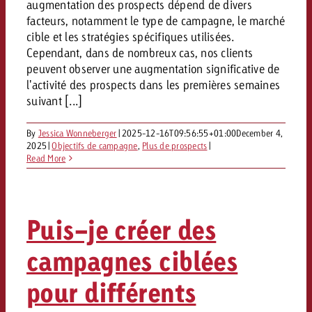
conseils ?
augmentation des prospects dépend de divers
facteurs, notamment le type de campagne, le marché
cible et les stratégies spécifiques utilisées.
Juridique
Cependant, dans de nombreux cas, nos clients
Contactez-nous
Contactez-nous
Contactez-nous
peuvent observer une augmentation significative de
Voir l’article
Contact
l'activité des prospects dans les premières semaines
suivant [...]
Vous connaissez les grandes 
Souhaitez-vous en savoir plu
Vous connaissez les grandes li
Vous connaissez les grandes 
votre campagne et souhaitez 
publicité TV et avez-vous b
votre campagne et souhaitez sa
By
Jessica Wonneberger
|
2025-12-16T09:56:55+01:00
December 4,
votre campagne et souhaitez 
combien cela coûte.
Lire l’article
Lire l’article
conseils ?
2025
|
Objectifs de campagne
,
Plus de prospects
|
combien cela coûte.
combien cela coûte.
Read More
Souhaitez-vous en savoir plus
Souhaitez-vous en savoir plus 
Goldbach et avez-vous besoin 
publicité Online et avez-vous
Demander une offre
Contactez-nous
?
conseils ?
Demander une offre
Demander une offre
Puis-je créer des
campagnes ciblées
Vous connaissez les grandes
Contactez-nous
Contactez-nous
votre campagne et souhaitez
pour différents
combien cela coûte.