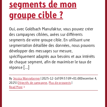
segments de mon
Vous connaissez les grandes l
Vous connaissez les grandes l
groupe cible ?
votre campagne et souhaitez s
votre campagne et souhaitez s
Demander une offre
combien cela coûte.
combien cela coûte.
Oui, avec Goldbach Manufaktur, vous pouvez créer
des campagnes ciblées, axées sur différents
segments de votre groupe cible. En utilisant une
Demander une offre
Demander une offre
segmentation détaillée des données, nous pouvons
développer des messages sur mesure,
spécifiquement adaptés aux besoins et aux intérêts
de chaque segment, afin de maximiser le taux de
réponse [...]
By
Jessica Wonneberger
|
2025-12-16T09:57:09+01:00
December 4,
2025
|
Objectifs de campagne
,
Plus de prospects
|
Read More