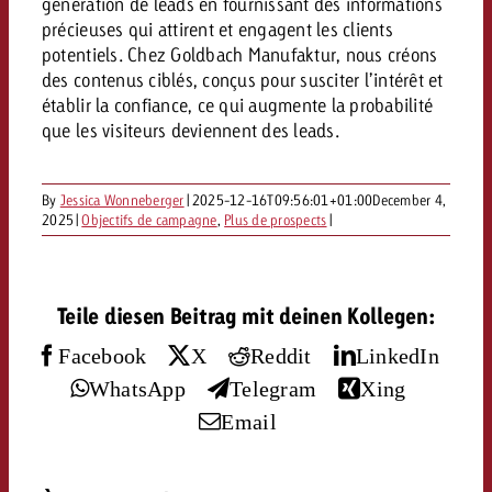
Mesurer l’impact publicitaire av
Mesurer l’impact publicitaire av
génération de leads en fournissant des informations
Interview avec Steve Krebser au
ACTUALITÉS GOLDBACH
interdictions publicitaires se he
Impact
Impact
précieuses qui attirent et engagent les clients
Une portée mesurable garantit
Swiss Audio Network
Out of Hom
potentiels. Chez Goldbach Manufaktur, nous créons
large rejet
planification – l’impact fait la
Le Goldbach Video Network renfor
des contenus ciblés, conçus pour susciter l’intérêt et
ACTUALITÉS GOLDBACH
ACTUALITÉS ONLINE
portée cross-canal de la vidéo
établir la confiance, ce qui augmente la probabilité
Audio
que les visiteurs deviennent des leads.
Le Goldbach Video Network renfo
Le Goldbach Video Network renf
portée cross-canal de la vidéo
portée cross-canal de la vidéo
Online
By
Jessica Wonneberger
|
2025-12-16T09:56:01+01:00
December 4,
2025
|
Objectifs de campagne
,
Plus de prospects
|
Contenu
Teile diesen Beitrag mit deinen Kollegen:
Goldbach C
Facebook
X
Reddit
LinkedIn
Lire l’article
Zum Beitrag
WhatsApp
Telegram
Xing
Lire l’article
Actualités
Email
Vous souhaitez en savoir plus 
Souhaitez-vous planifier une 
Souhaitez-vous en savoir plus
publicité audio et avez besoi
publicitaire et avez-vous besoi
publicité OOH et avez-vous b
?
À propos de
conseils ?