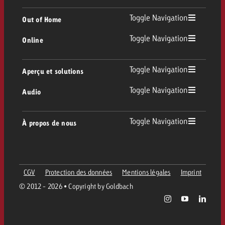
TV
Toggle Navigation
Out of Home
Toggle Navigation
Online
Out of Home
TV linéaire
Online
Toggle Navigation
Aperçu et solutions
Affichage
Replay Ads
Toggle Navigation
Audio
Conseil & Crossmedia
Display et Vidéo
Digital Out of Home
Directives publicitaires TV
Audio
Toggle Navigation
À propos de nous
Portfolio Goldbach
Advanced TV
DOOH Programmatique
Livraison des spots TV
Entreprise
Radio
Formats publicitaires
Livraison de supports publicitaires Online
CGV
Protection des données
Mentions légales
Imprint
Contacter l’équipe Out of Home
Équipe
Digital Audio
© 2012 - 2026 • Copyright by Goldbach
Assistant de campagne Goldbach
Directives et tarifs en ligne
Valeurs
Carte radio