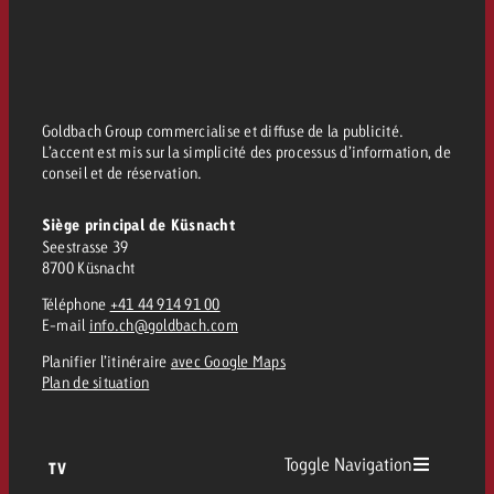
Vous connaissez les grandes l
Vous connaissez les grandes l
votre campagne et souhaitez s
votre campagne et souhaitez s
Demander une offre
combien cela coûte.
combien cela coûte.
Goldbach Group commercialise et diffuse de la publicité.
L’accent est mis sur la simplicité des processus d’information, de
conseil et de réservation.
Demander une offre
Demander une offre
Siège principal de Küsnacht
Seestrasse 39
8700 Küsnacht
Téléphone
+41 44 914 91 00
E-mail
info.ch@goldbach.com
Planifier l’itinéraire
avec Google Maps
Plan de situation
Toggle Navigation
TV