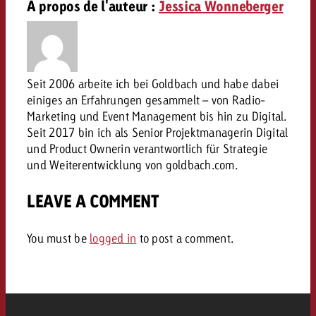
conseils ?
À propos de l'auteur :
Jessica Wonneberger
Juridique
Contactez-nous
Contactez-nous
Contactez-nous
Voir l’article
Seit 2006 arbeite ich bei Goldbach und habe dabei
Contact
einiges an Erfahrungen gesammelt – von Radio-
Vous connaissez les grandes 
Souhaitez-vous en savoir plu
Marketing und Event Management bis hin zu Digital.
Vous connaissez les grandes li
Vous connaissez les grandes 
votre campagne et souhaitez 
publicité TV et avez-vous b
Seit 2017 bin ich als Senior Projektmanagerin Digital
votre campagne et souhaitez sa
votre campagne et souhaitez 
combien cela coûte.
Lire l’article
Lire l’article
conseils ?
und Product Ownerin verantwortlich für Strategie
combien cela coûte.
combien cela coûte.
und Weiterentwicklung von goldbach.com.
Souhaitez-vous en savoir plus
Souhaitez-vous en savoir plus 
Goldbach et avez-vous besoin 
publicité Online et avez-vous
LEAVE A COMMENT
Demander une offre
Contactez-nous
?
conseils ?
Demander une offre
Demander une offre
You must be
logged in
to post a comment.
Vous connaissez les grandes
Contactez-nous
Contactez-nous
votre campagne et souhaitez
combien cela coûte.