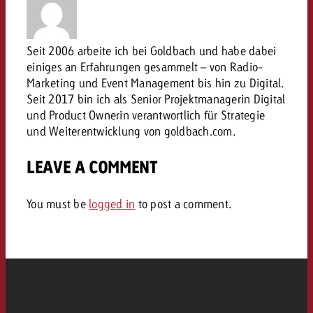
conseils ?
Juridique
Seit 2006 arbeite ich bei Goldbach und habe dabei
Contactez-nous
Contactez-nous
einiges an Erfahrungen gesammelt – von Radio-
Contactez-nous
Voir l’article
Marketing und Event Management bis hin zu Digital.
Contact
Seit 2017 bin ich als Senior Projektmanagerin Digital
Vous connaissez les grandes 
Souhaitez-vous en savoir plu
und Product Ownerin verantwortlich für Strategie
Vous connaissez les grandes li
Vous connaissez les grandes 
votre campagne et souhaitez 
publicité TV et avez-vous b
und Weiterentwicklung von goldbach.com.
votre campagne et souhaitez sa
votre campagne et souhaitez 
combien cela coûte.
Lire l’article
Lire l’article
conseils ?
combien cela coûte.
combien cela coûte.
LEAVE A COMMENT
Souhaitez-vous en savoir plus
Souhaitez-vous en savoir plus 
Goldbach et avez-vous besoin 
publicité Online et avez-vous
You must be
logged in
to post a comment.
Demander une offre
Contactez-nous
?
conseils ?
Demander une offre
Demander une offre
Vous connaissez les grandes
Contactez-nous
Contactez-nous
votre campagne et souhaitez
combien cela coûte.