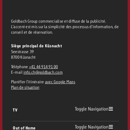
Vous connaissez les grandes l
Vous connaissez les grandes l
votre campagne et souhaitez s
votre campagne et souhaitez s
Demander une offre
combien cela coûte.
combien cela coûte.
Goldbach Group commercialise et diffuse de la publicité.
L’accent est mis sur la simplicité des processus d’information, de
conseil et de réservation.
Siège principal de Küsnacht
Demander une offre
Demander une offre
Seestrasse 39
8700 Küsnacht
Téléphone
+41 44 914 91 00
E-mail
info.ch@goldbach.com
Planifier l’itinéraire
avec Google Maps
Plan de situation
Toggle Navigation
TV
TV
Toggle Navigation
Out of Home