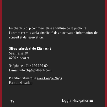
Vous connaissez les grandes l
Vous connaissez les grandes l
votre campagne et souhaitez s
votre campagne et souhaitez s
Demander une offre
combien cela coûte.
combien cela coûte.
Goldbach Group commercialise et diffuse de la publicité.
L’accent est mis sur la simplicité des processus d’information, de
conseil et de réservation.
Demander une offre
Demander une offre
Siège principal de Küsnacht
Seestrasse 39
8700 Küsnacht
Téléphone
+41 44 914 91 00
E-mail
info.ch@goldbach.com
Planifier l’itinéraire
avec Google Maps
Plan de situation
Toggle Navigation
TV