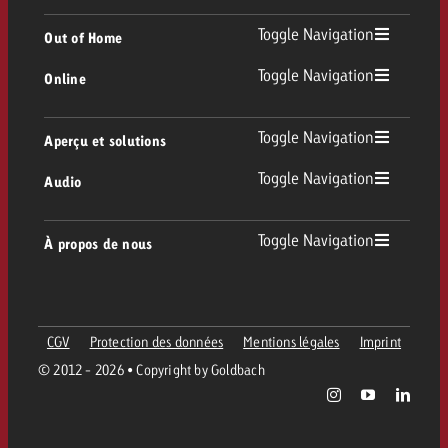
TV
Toggle Navigation
Out of Home
Toggle Navigation
Online
Out of Home
TV linéaire
Online
Toggle Navigation
Aperçu et solutions
Affichage
Replay Ads
Toggle Navigation
Audio
Conseil & Crossmedia
Display et Vidéo
Digital Out of Home
Directives publicitaires TV
Audio
Toggle Navigation
À propos de nous
Portfolio Goldbach
Advanced TV
DOOH Programmatique
Livraison des spots TV
Entreprise
Radio
Formats publicitaires
Livraison de supports publicitaires Online
CGV
Protection des données
Mentions légales
Imprint
Contacter l’équipe Out of Home
Équipe
Digital Audio
© 2012 - 2026 • Copyright by Goldbach
Assistant de campagne Goldbach
Directives et tarifs en ligne
Valeurs
Carte radio