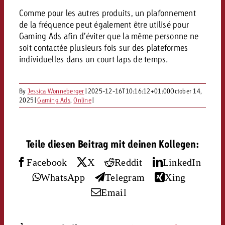
Mesurer l’impact publicitaire av
Mesurer l’impact publicitaire av
Interview avec Steve Krebser au
ACTUALITÉS GOLDBACH
interdictions publicitaires se he
Impact
Impact
Comme pour les autres produits, un plafonnement
Une portée mesurable garantit
Swiss Audio Network
Out of Hom
de la fréquence peut également être utilisé pour
large rejet
planification – l’impact fait la
Le Goldbach Video Network renfor
Gaming Ads afin d’éviter que la même personne ne
ACTUALITÉS GOLDBACH
ACTUALITÉS ONLINE
portée cross-canal de la vidéo
soit contactée plusieurs fois sur des plateformes
Audio
individuelles dans un court laps de temps.
Le Goldbach Video Network renfo
Le Goldbach Video Network renf
portée cross-canal de la vidéo
portée cross-canal de la vidéo
Online
By
Jessica Wonneberger
|
2025-12-16T10:16:12+01:00
October 14,
2025
|
Gaming Ads
,
Online
|
Contenu
Teile diesen Beitrag mit deinen Kollegen:
Goldbach C
Facebook
X
Reddit
LinkedIn
Lire l’article
Zum Beitrag
WhatsApp
Telegram
Xing
Lire l’article
Actualités
Email
Vous souhaitez en savoir plus 
Souhaitez-vous planifier une 
Souhaitez-vous en savoir plus
publicité audio et avez besoi
publicitaire et avez-vous besoi
publicité OOH et avez-vous b
?
À propos de
conseils ?