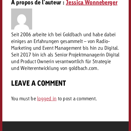
conseils ?
À propos de l'auteur :
Jessica Wonneberger
Juridique
Contactez-nous
Contactez-nous
Contactez-nous
Voir l’article
Seit 2006 arbeite ich bei Goldbach und habe dabei
Contact
einiges an Erfahrungen gesammelt – von Radio-
Vous connaissez les grandes 
Souhaitez-vous en savoir plu
Marketing und Event Management bis hin zu Digital.
Vous connaissez les grandes li
Vous connaissez les grandes 
votre campagne et souhaitez 
publicité TV et avez-vous b
Seit 2017 bin ich als Senior Projektmanagerin Digital
votre campagne et souhaitez sa
votre campagne et souhaitez 
combien cela coûte.
Lire l’article
Lire l’article
conseils ?
und Product Ownerin verantwortlich für Strategie
combien cela coûte.
combien cela coûte.
und Weiterentwicklung von goldbach.com.
Souhaitez-vous en savoir plus
Souhaitez-vous en savoir plus 
Goldbach et avez-vous besoin 
publicité Online et avez-vous
LEAVE A COMMENT
Demander une offre
Contactez-nous
?
conseils ?
Demander une offre
Demander une offre
You must be
logged in
to post a comment.
Vous connaissez les grandes
Contactez-nous
Contactez-nous
votre campagne et souhaitez
combien cela coûte.