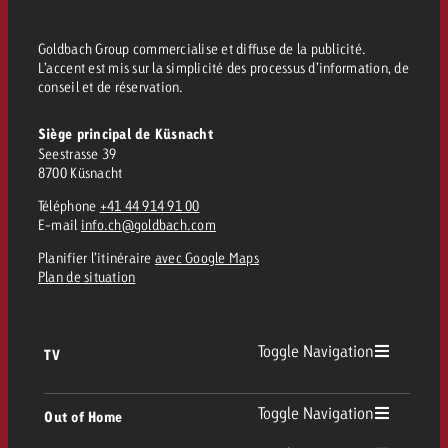
Vous connaissez les grandes l
Vous connaissez les grandes l
votre campagne et souhaitez s
votre campagne et souhaitez s
Goldbach Group commercialise et diffuse de la publicité.
L’accent est mis sur la simplicité des processus d’information, de
Demander une offre
combien cela coûte.
combien cela coûte.
conseil et de réservation.
Siège principal de Küsnacht
Seestrasse 39
Demander une offre
Demander une offre
8700 Küsnacht
Téléphone
+41 44 914 91 00
E-mail
info.ch@goldbach.com
Planifier l’itinéraire
avec Google Maps
Plan de situation
Toggle Navigation
TV
TV
Toggle Navigation
Out of Home