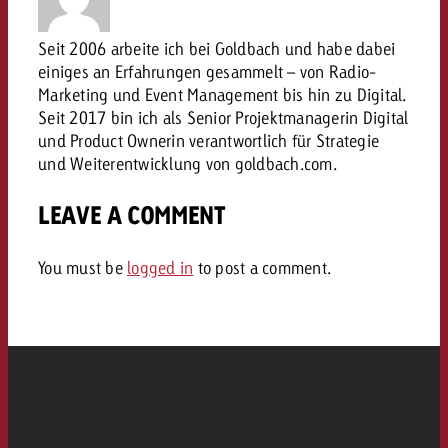
conseils ?
Seit 2006 arbeite ich bei Goldbach und habe dabei
Juridique
einiges an Erfahrungen gesammelt – von Radio-
Contactez-nous
Contactez-nous
Marketing und Event Management bis hin zu Digital.
Contactez-nous
Voir l’article
Seit 2017 bin ich als Senior Projektmanagerin Digital
Contact
und Product Ownerin verantwortlich für Strategie
Vous connaissez les grandes 
Souhaitez-vous en savoir plu
und Weiterentwicklung von goldbach.com.
Vous connaissez les grandes li
Vous connaissez les grandes 
votre campagne et souhaitez 
publicité TV et avez-vous b
votre campagne et souhaitez sa
votre campagne et souhaitez 
combien cela coûte.
Lire l’article
Lire l’article
conseils ?
LEAVE A COMMENT
combien cela coûte.
combien cela coûte.
Souhaitez-vous en savoir plus
Souhaitez-vous en savoir plus 
You must be
logged in
to post a comment.
Goldbach et avez-vous besoin 
publicité Online et avez-vous
Demander une offre
Contactez-nous
?
conseils ?
Demander une offre
Demander une offre
Vous connaissez les grandes
Contactez-nous
Contactez-nous
votre campagne et souhaitez
combien cela coûte.