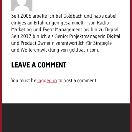
Vous connaissez les grandes l
Vous connaissez les grandes l
votre campagne et souhaitez s
votre campagne et souhaitez s
Seit 2006 arbeite ich bei Goldbach und habe dabei
Demander une offre
combien cela coûte.
combien cela coûte.
einiges an Erfahrungen gesammelt – von Radio-
Marketing und Event Management bis hin zu Digital.
Seit 2017 bin ich als Senior Projektmanagerin Digital
und Product Ownerin verantwortlich für Strategie
Demander une offre
Demander une offre
und Weiterentwicklung von goldbach.com.
LEAVE A COMMENT
You must be
logged in
to post a comment.