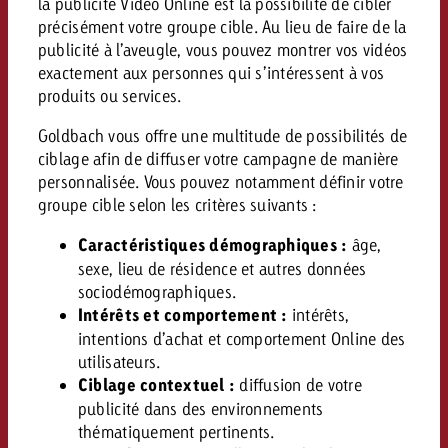
Mesurer l’impact publicitaire av
Mesurer l’impact publicitaire av
la publicité Video Online est la possibilité de cibler
Interview avec Steve Krebser au
ACTUALITÉS GOLDBACH
interdictions publicitaires se he
Impact
Impact
précisément votre groupe cible. Au lieu de faire de la
Une portée mesurable garantit
Swiss Audio Network
Out of Hom
publicité à l’aveugle, vous pouvez montrer vos vidéos
large rejet
planification – l’impact fait la
Le Goldbach Video Network renfor
exactement aux personnes qui s’intéressent à vos
ACTUALITÉS GOLDBACH
ACTUALITÉS ONLINE
portée cross-canal de la vidéo
produits ou services.
Audio
Le Goldbach Video Network renfo
Le Goldbach Video Network renf
Goldbach vous offre une multitude de possibilités de
portée cross-canal de la vidéo
portée cross-canal de la vidéo
ciblage afin de diffuser votre campagne de manière
Online
personnalisée. Vous pouvez notamment définir votre
groupe cible selon les critères suivants :
Contenu
Caractéristiques démographiques :
âge,
sexe, lieu de résidence et autres données
sociodémographiques.
Goldbach C
Intérêts et comportement :
intérêts,
intentions d’achat et comportement Online des
Lire l’article
Zum Beitrag
Lire l’article
utilisateurs.
Actualités
Ciblage contextuel :
diffusion de votre
Vous souhaitez en savoir plus 
Souhaitez-vous planifier une 
Souhaitez-vous en savoir plus
publicité dans des environnements
publicité audio et avez besoi
publicitaire et avez-vous besoi
publicité OOH et avez-vous b
thématiquement pertinents.
?
À propos de
conseils ?