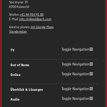
Seestrasse 39
kostet.
Offerte anfordern
8700 Küsnacht
Du kennst die Eckpunkte dein
Kampagne und willst wissen, 
Telefon
+41 44 914 91 00
E-Mail
info.ch@goldbach.com
kostet.
Anreise planen
mit Google Maps
Offerte anfordern
Standortplan
Offerte anfordern
Toggle Navigation
TV
TV Übersicht
Toggle Navigation
Out of Home
Toggle Navigation
Online
Out of Home Übersicht
Lineares TV
Online Übersicht
Toggle Navigation
Überblick & Lösungen
Plakatwerbung
Replay Ads
Toggle Navigation
Audio
Beratung & Crossmedia
Display und Video