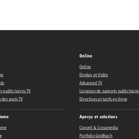
 Beitrag
Lire l’article
Demander une offre
d Impact
Lire l’article
Vous con
grandes 
Online
campagn
Online
savoir c
ire
Display et Vidéo
ard
Ads
Advanced TV
 Swiss Ad Impact
Lire l’article
s publicitaires TV
Livraison de supports publicitaire
Demande
n des spots TV
Voir l’article
Directives et tarifs en ligne
esurer l’impact publicitaire avec Swiss Ad Impact
Home
Aperçu et solutions
Home
Conseil & Crossmedia
e
Portfolio Goldbach