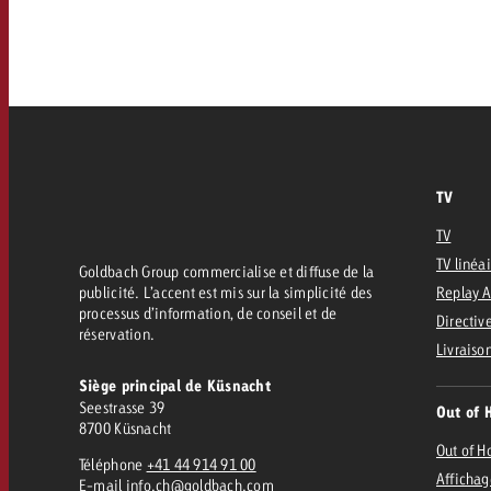
FAQ sur l’Out of Home
TV
Audio
Zum
citaire avec Swiss Ad Impact
Mesurer l’impact publicitaire avec Swiss A
Online
Mesurer l’impact publicitaire avec Swiss Ad Impact
TV
Contenu
TV
TV linéa
Goldbach Group commercialise et diffuse de la
Goldbach Crossmedia Aw
publicité. L’accent est mis sur la simplicité des
Replay 
processus d’information, de conseil et de
Mesurer l’impact publicitaire avec
Directive
réservation.
Actualités
’impact publicitaire avec Swiss Ad Impact
Livraiso
M
Siège principal de Küsnacht
Seestrasse 39
Out of 
À propos de nous
8700 Küsnacht
Out of 
Téléphone
+41 44 914 91 00
Affichag
E-mail
info.ch@goldbach.com