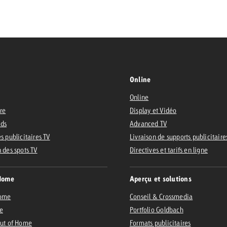
 Beitrag
Lire l’article
Demander une offre
d Impact
Lire l’article
Vous con
Online
grandes 
Online
campagn
ire
Display et Vidéo
savoir c
Ads
Advanced TV
ard
s publicitaires TV
Livraison de supports publicitaire
 Swiss Ad Impact
Lire l’article
n des spots TV
Directives et tarifs en ligne
Demande
Voir l’article
esurer l’impact publicitaire avec Swiss Ad Impact
Home
Aperçu et solutions
Home
Conseil & Crossmedia
e
Portfolio Goldbach
Out of Home
Formats publicitaires