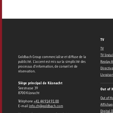
FAQ sur l’Out of Home
TV
Audio
Zum
citaire avec Swiss Ad Impact
Mesurer l’impact publicitaire avec Swiss A
Online
Mesurer l’impact publicitaire avec Swiss Ad Impact
TV
Contenu
TV
TV linéa
Goldbach Group commercialise et diffuse de la
publicité. L’accent est mis sur la simplicité des
Replay 
Goldbach Crossmedia Aw
processus d’information, de conseil et de
Directive
réservation.
Mesurer l’impact publicitaire avec
Livraiso
Actualités
’impact publicitaire avec Swiss Ad Impact
M
Siège principal de Küsnacht
Seestrasse 39
Out of 
8700 Küsnacht
À propos de nous
Out of 
Téléphone
+41 44 914 91 00
Affichag
E-mail
info.ch@goldbach.com
Digital 