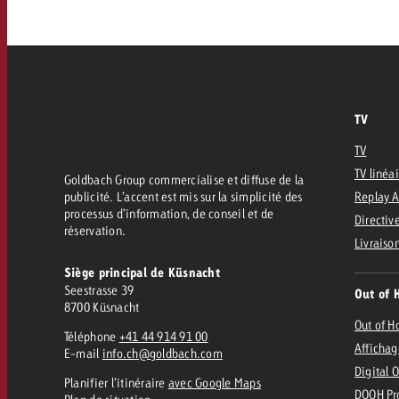
FAQ sur l’Out of Home
TV
Audio
Zum
citaire avec Swiss Ad Impact
Mesurer l’impact publicitaire avec Swiss A
Online
Mesurer l’impact publicitaire avec Swiss Ad Impact
TV
TV
Contenu
TV linéa
Goldbach Group commercialise et diffuse de la
publicité. L’accent est mis sur la simplicité des
Replay 
processus d’information, de conseil et de
Directive
Goldbach Crossmedia Aw
réservation.
Livraiso
Mesurer l’impact publicitaire avec
Siège principal de Küsnacht
Actualités
’impact publicitaire avec Swiss Ad Impact
M
Seestrasse 39
Out of 
8700 Küsnacht
Out of 
Téléphone
+41 44 914 91 00
À propos de nous
Affichag
E-mail
info.ch@goldbach.com
Digital 
Planifier l’itinéraire
avec Google Maps
DOOH Pr