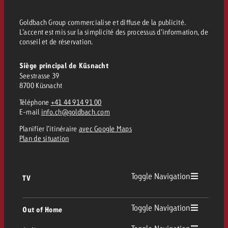
conseils ?
Goldbach Group commercialise et diffuse de la publicité.
Juridique
L’accent est mis sur la simplicité des processus d’information, de
Contactez-nous
conseil et de réservation.
Contactez-nous
Contactez-nous
Voir l’article
Contact
Siège principal de Küsnacht
Seestrasse 39
Vous connaissez les grandes 
Souhaitez-vous en savoir plu
Vous connaissez les grandes li
8700 Küsnacht
Vous connaissez les grandes 
votre campagne et souhaitez 
publicité TV et avez-vous b
votre campagne et souhaitez sa
votre campagne et souhaitez 
Téléphone
+41 44 914 91 00
combien cela coûte.
Lire l’article
Lire l’article
conseils ?
combien cela coûte.
combien cela coûte.
E-mail
info.ch@goldbach.com
Planifier l’itinéraire
avec Google Maps
Souhaitez-vous en savoir plus
Souhaitez-vous en savoir plus 
Plan de situation
Goldbach et avez-vous besoin 
publicité Online et avez-vous
Demander une offre
Contactez-nous
?
conseils ?
Demander une offre
Demander une offre
Toggle Navigation
TV
Vous connaissez les grandes
Contactez-nous
Contactez-nous
votre campagne et souhaitez
TV
Toggle Navigation
Out of Home
combien cela coûte.