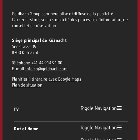
conseils ?
Goldbach Group commercialise et diffuse de la publicité.
Juridique
L’accent est mis sur la simplicité des processus d’information, de
Contactez-nous
conseil et de réservation.
Contactez-nous
Contactez-nous
Voir l’article
Contact
Siège principal de Küsnacht
Seestrasse 39
Vous connaissez les grandes 
Souhaitez-vous en savoir plu
Vous connaissez les grandes li
8700 Küsnacht
Vous connaissez les grandes 
votre campagne et souhaitez 
publicité TV et avez-vous b
votre campagne et souhaitez sa
votre campagne et souhaitez 
Téléphone
+41 44 914 91 00
combien cela coûte.
Lire l’article
Lire l’article
conseils ?
combien cela coûte.
combien cela coûte.
E-mail
info.ch@goldbach.com
Planifier l’itinéraire
avec Google Maps
Souhaitez-vous en savoir plus
Souhaitez-vous en savoir plus 
Plan de situation
Goldbach et avez-vous besoin 
publicité Online et avez-vous
Demander une offre
Contactez-nous
?
conseils ?
Demander une offre
Demander une offre
Toggle Navigation
TV
Vous connaissez les grandes
Contactez-nous
Contactez-nous
votre campagne et souhaitez
TV
Toggle Navigation
Out of Home
combien cela coûte.