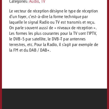
Mesurer l’impact publicitaire av
Mesurer l’impact publicitaire av
Categories:
Audio
,
TV
Interview avec Steve Krebser au
ACTUALITÉS GOLDBACH
interdictions publicitaires se he
Impact
Impact
Une portée mesurable garantit
Swiss Audio Network
Out of Hom
Le vecteur de réception désigne le type de réception
large rejet
planification – l’impact fait la
Le Goldbach Video Network renfor
d’un foyer, c’est-à-dire la forme technique par
ACTUALITÉS GOLDBACH
ACTUALITÉS ONLINE
portée cross-canal de la vidéo
laquelle le signal Radio ou TV est transmis et reçu.
Audio
On parle souvent aussi de « niveaux de réception ».
Le Goldbach Video Network renfo
Le Goldbach Video Network renf
Les formes les plus courantes pour la TV sont l’IPTV,
portée cross-canal de la vidéo
portée cross-canal de la vidéo
le DVB-S par satellite, le DVB-T par antennes
Online
terrestres, etc. Pour la Radio, il s’agit par exemple de
la FM et du DAB / DAB+.
Contenu
Goldbach C
Lire l’article
Zum Beitrag
Lire l’article
Actualités
Vous souhaitez en savoir plus 
Souhaitez-vous planifier une 
Souhaitez-vous en savoir plus
publicité audio et avez besoi
publicitaire et avez-vous besoi
publicité OOH et avez-vous b
?
À propos de
conseils ?