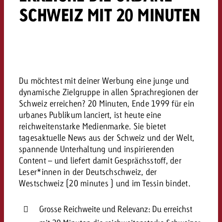
SCHWEIZ MIT 20 MINUTEN
Rechtliches
Kontaktiere uns
Kontaktiere uns
Kontaktiere uns
Zum Beitrag
Kontakt
Du kennst die Eckpunkte dein
Möchtest du mehr zu TV-W
Du kennst die Eckpunkte dei
Du kennst die Eckpunkte deine
Kampagne und willst wissen,
erfahren und brauchst Bera
Du möchtest mit deiner Werbung eine junge und
Kampagne und willst wissen,
Kampagne und willst wissen, w
kostet.
Zum Beitrag
dynamische Zielgruppe in allen Sprachregionen der
kostet.
kostet.
Schweiz erreichen? 20 Minuten, Ende 1999 für ein
Möchtest du mehr über Goldb
urbanes Publikum lanciert, ist heute eine
Zum Beitrag
und brauchst Beratung?
Kontaktiere uns
reichweitenstarke Medienmarke. Sie bietet
Offerte anfordern
tagesaktuelle News aus der Schweiz und der Welt,
Offerte anfordern
Möchtest du mehr zu Online
Offerte anfordern
spannende Unterhaltung und inspirierenden
erfahren und brauchst Beratu
Content – und liefert damit Gesprächsstoff, der
Du kennst die Eckpunkte de
Kontaktiere uns
Leser*innen in der Deutschschweiz, der
Kampagne und willst wissen
Westschweiz (20 minutes ) und im Tessin bindet.
kostet.
Kontaktiere uns
Du kennst die Eckpunkte dein
Grosse Reichweite und Relevanz: Du erreichst
Kampagne und willst wissen,