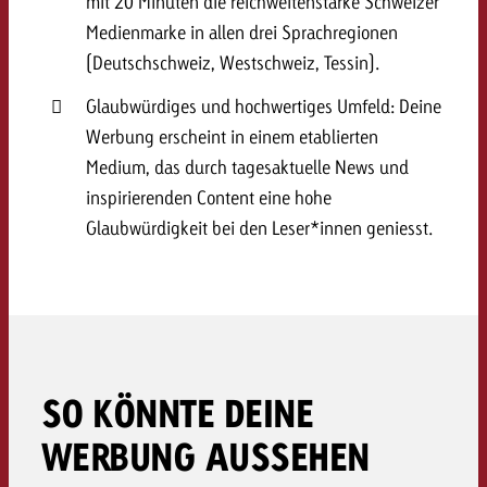
mit 20 Minuten die reichweitenstarke Schweizer
kostet.
Offerte anfordern
Medienmarke in allen drei Sprachregionen
Du kennst die Eckpunkte dein
(Deutschschweiz, Westschweiz, Tessin).
Kampagne und willst wissen, 
kostet.
Glaubwürdiges und hochwertiges Umfeld: Deine
Offerte anfordern
Werbung erscheint in einem etablierten
Medium, das durch tagesaktuelle News und
Offerte anfordern
inspirierenden Content eine hohe
Glaubwürdigkeit bei den Leser*innen geniesst.
SO KÖNNTE DEINE
WERBUNG AUSSEHEN