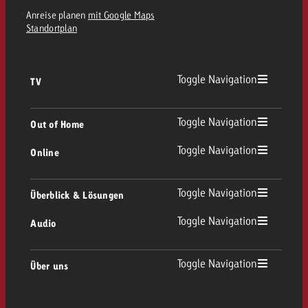
Anreise planen
mit Google Maps
Standortplan
Toggle Navigation
TV
TV Übersicht
Toggle Navigation
Out of Home
Toggle Navigation
Online
Out of Home Übersicht
Lineares TV
Online Übersicht
Toggle Navigation
Überblick & Lösungen
Plakatwerbung
Replay Ads
Toggle Navigation
Audio
Beratung & Crossmedia
Display und Video
Digital Out of Home
Werberichtlinien
Audio Übersicht
Toggle Navigation
Über uns
Goldbach-Portfolio
Advanced TV
Programmatic
Spotanlieferung
Unternehmen
Radio