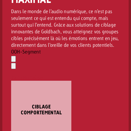
Dans le monde de l’audio numérique, ce n’est pas
seulement ce qui est entendu qui compte, mais
surtout qui l’entend. Grâce aux solutions de ciblage
innovantes de Goldbach, vous atteignez vos groupes
cibles précisément là où les émotions entrent en jeu,
directement dans l’oreille de vos clients potentiels.
OOH-Segment
Effacer
la
Ouvrir
sélection
le
Tout réinitialiser
menu
déroulant
CIBLAGE
COMPORTEMENTAL