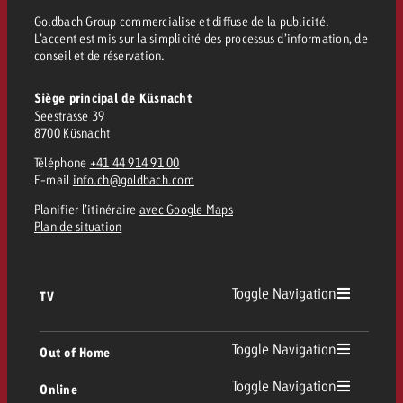
Goldbach Group commercialise et diffuse de la publicité.
L’accent est mis sur la simplicité des processus d’information, de
conseil et de réservation.
Siège principal de Küsnacht
Seestrasse 39
8700 Küsnacht
Téléphone
+41 44 914 91 00
E-mail
info.ch@goldbach.com
Planifier l’itinéraire
avec Google Maps
Plan de situation
Toggle Navigation
TV
TV
Toggle Navigation
Out of Home
Toggle Navigation
Online
Out of Home
TV linéaire