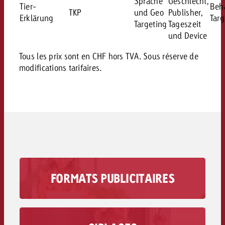
Sprache
Geschlecht,
Tier-
Beha
TKP
und Geo
Publisher,
Erklärung
Targ
Targeting
Tageszeit
und Device
Tous les prix sont en CHF hors TVA. Sous réserve de
modifications tarifaires.
FORMATS PUBLICITAIRES
Avec les formats de publicité audio de
Goldbach, vous atteignez votre groupe cible
dans des moments où les médias visuels ne
jouent aucun rôle.