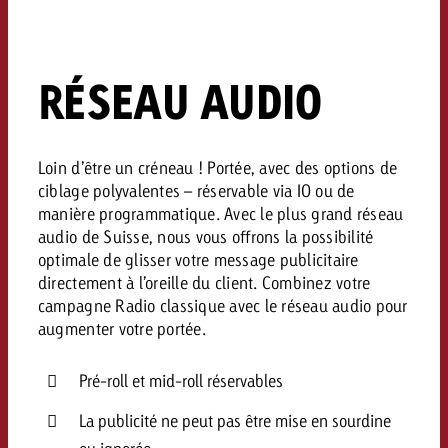
Vous connaissez les grandes l
Vous connaissez les grandes l
votre campagne et souhaitez s
votre campagne et souhaitez s
Demander une offre
combien cela coûte.
combien cela coûte.
RÉSEAU AUDIO
Demander une offre
Demander une offre
Loin d’être un créneau ! Portée, avec des options de
ciblage polyvalentes – réservable via IO ou de
manière programmatique. Avec le plus grand réseau
audio de Suisse, nous vous offrons la possibilité
optimale de glisser votre message publicitaire
directement à l’oreille du client. Combinez votre
campagne Radio classique avec le réseau audio pour
augmenter votre portée.
Pré-roll et mid-roll réservables
La publicité ne peut pas être mise en sourdine