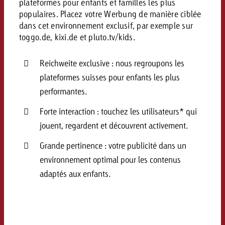
plateformes pour enfants et familles les plus
Vous connaissez les grandes l
Vous connaissez les grandes l
populaires. Placez votre Werbung de manière ciblée
votre campagne et souhaitez s
votre campagne et souhaitez s
dans cet environnement exclusif, par exemple sur
Demander une offre
combien cela coûte.
combien cela coûte.
toggo.de, kixi.de et pluto.tv/kids.
Reichweite exclusive : nous regroupons les
plateformes suisses pour enfants les plus
Demander une offre
Demander une offre
performantes.
Forte interaction : touchez les utilisateurs* qui
jouent, regardent et découvrent activement.
Grande pertinence : votre publicité dans un
environnement optimal pour les contenus
adaptés aux enfants.