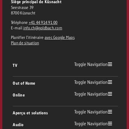
Siège principal de Küsnacht
Seestrasse 39
8700 Küsnacht
Téléphone
+41 44 914 91 00
E-mail
info.ch@goldbach.com
Planifier l’itinéraire
avec Google Maps
Plan de situation
Toggle Navigation
TV
TV
Toggle Navigation
Out of Home
Toggle Navigation
Online
Out of Home
TV linéaire
Online
Toggle Navigation
Aperçu et solutions
Affichage
Replay Ads
Toggle Navigation
Audio
Conseil & Crossmedia
Display et Vidéo