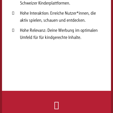
Schweizer Kinderplattformen.
kostet.
Offerte anfordern
Du kennst die Eckpunkte dein
Hohe Interaktion: Erreiche Nutzer*innen, die
Kampagne und willst wissen, 
aktiv spielen, schauen und entdecken.
kostet.
Offerte anfordern
Hohe Relevanz: Deine Werbung im optimalen
Umfeld für für kindgerechte Inhalte.
Offerte anfordern