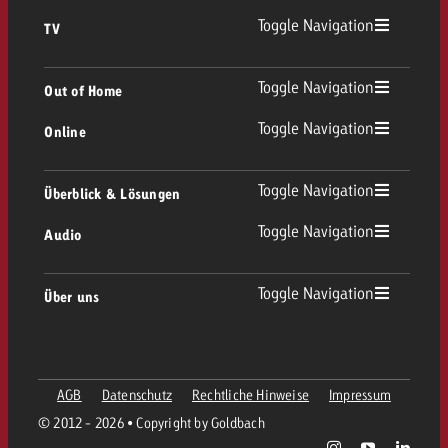
Toggle Navigation
TV
TV Übersicht
Toggle Navigation
Out of Home
Toggle Navigation
Online
Out of Home Übersicht
Lineares TV
Online Übersicht
Toggle Navigation
Überblick & Lösungen
Plakatwerbung
Replay Ads
Toggle Navigation
Audio
Beratung & Crossmedia
Display und Video
Digital Out of Home
Werberichtlinien
Audio Übersicht
Toggle Navigation
Über uns
Goldbach-Portfolio
Advanced TV
Programmatic
Spotanlieferung
Unternehmen
Radio
Werbeformate
Werbemittel-Anlieferung
AGB
Datenschutz
Rechtliche Hinweise
Impressum
Kontaktiere das OOH-Team
Team
Digital Audio
© 2012 - 2026 • Copyright by Goldbach
Goldbach Kampagnen Assistent
Richtlinien