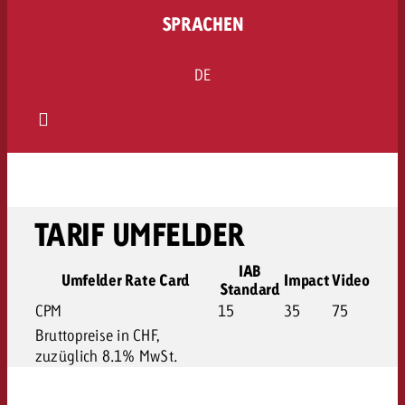
SPRACHEN
DE
TARIF UMFELDER
IAB
Umfelder Rate Card
Impact
Video
Standard
CPM
15
35
75
Bruttopreise in CHF,
zuzüglich 8.1% MwSt.