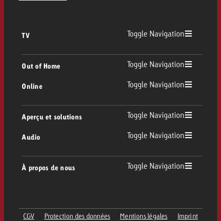
Toggle Navigation
TV
TV
Toggle Navigation
Out of Home
Toggle Navigation
Online
Out of Home
TV linéaire
Online
Toggle Navigation
Aperçu et solutions
Affichage
Replay Ads
Toggle Navigation
Audio
Conseil & Crossmedia
Display et Vidéo
Digital Out of Home
Directives publicitaires TV
Audio
Toggle Navigation
À propos de nous
Portfolio Goldbach
Advanced TV
DOOH Programmatique
Livraison des spots TV
Entreprise
Radio
Formats publicitaires
Livraison de supports publicitaires Online
CGV
Protection des données
Mentions légales
Imprint