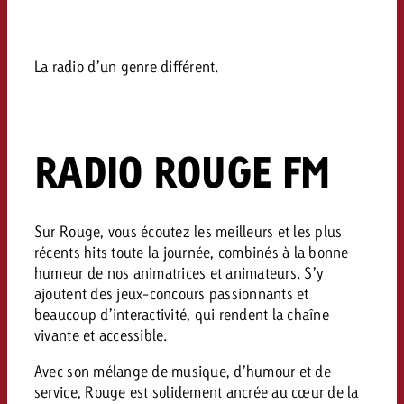
Mesurer l’impact publicitaire av
Mesurer l’impact publicitaire av
Interview avec Steve Krebser au
ACTUALITÉS GOLDBACH
interdictions publicitaires se he
Impact
Impact
Une portée mesurable garantit
Swiss Audio Network
Out of Hom
large rejet
planification – l’impact fait la
Le Goldbach Video Network renfor
La radio d’un genre différent.
ACTUALITÉS GOLDBACH
ACTUALITÉS ONLINE
portée cross-canal de la vidéo
Audio
Le Goldbach Video Network renfo
Le Goldbach Video Network renf
portée cross-canal de la vidéo
portée cross-canal de la vidéo
RADIO ROUGE FM
Online
Contenu
Sur Rouge, vous écoutez les meilleurs et les plus
récents hits toute la journée, combinés à la bonne
humeur de nos animatrices et animateurs. S’y
Goldbach C
ajoutent des jeux-concours passionnants et
Lire l’article
Zum Beitrag
beaucoup d’interactivité, qui rendent la chaîne
Lire l’article
Actualités
vivante et accessible.
Vous souhaitez en savoir plus 
Souhaitez-vous planifier une 
Souhaitez-vous en savoir plus
publicité audio et avez besoi
Avec son mélange de musique, d’humour et de
publicitaire et avez-vous besoi
publicité OOH et avez-vous b
service, Rouge est solidement ancrée au cœur de la
?
À propos de
conseils ?