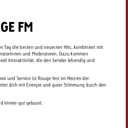
dern
GE FM
Offerte anfordern
Offerte anfordern
Du kennst die Eckpunkte
deiner Kampagne und
Du kennst die Eckpunkte
n Tag die besten und neuesten Hits, kombiniert mit
willst wissen, was es
deiner Kampagne und
eratorinnen und Moderatoren. Dazu kommen
kostet.
willst wissen, was es
el Interaktivität, die den Sender lebendig und
kostet.
or und Service ist Rouge fest im Herzen der
Offerte anfordern
itet dich mit Energie und guter Stimmung durch den
Offerte anfordern
itrag
Zum Beitrag
und immer gut gelaunt.