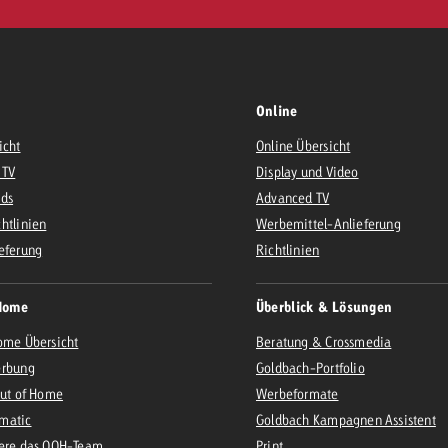
Online
icht
Online Übersicht
 TV
Display und Video
Ads
Advanced TV
htlinien
Werbemittel-Anlieferung
eferung
Richtlinien
Home
Überblick & Lösungen
ome Übersicht
Beratung & Crossmedia
erbung
Goldbach-Portfolio
Out of Home
Werbeformate
matic
Goldbach Kampagnen Assistent
iere das OOH-Team
Print