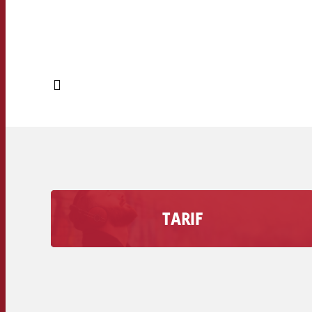
TARIF
Erfahre wie viel eine Werbesekunde auf deinem
Radiosender kostet inklusive dem
Rabattvolumen.
Sekundentarife der Radiosender >>