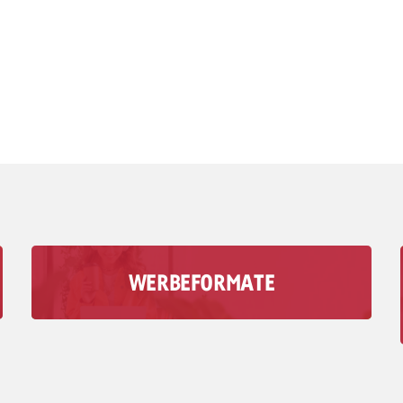
WERBEFORMATE
Mit den Audio-Werbeformaten der Goldbach
erreichst du deine Zielgruppe in Momenten, in
denen visuelle Medien keine Rolle spielen.
Zu den Werbeformaten >>