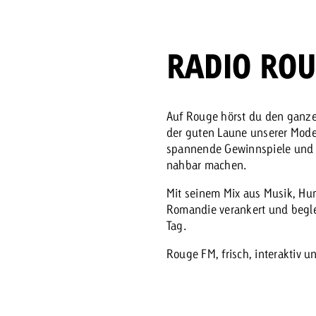
Zum Beitrag
Offerte anfor
RADIO ROU
d Impact
Zum Beitrag
Zum Beitrag
Auf Rouge hörst du den ganze
der guten Laune unserer Mod
spannende Gewinnspiele und vi
nahbar machen.
Mit seinem Mix aus Musik, Hum
Zum Beitrag
Romandie verankert und begle
Tag.
 Swiss Ad Impact
Werbewirkung messen mit Swiss Ad Impact
Zum Be
Rouge FM, frisch, interaktiv 