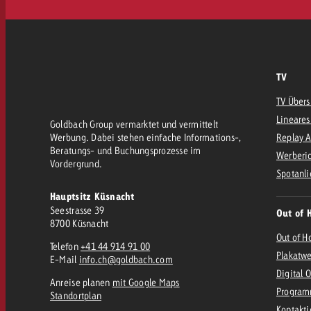
TV
TV Übers
Lineares
Goldbach Group vermarktet und vermittelt
Werbung. Dabei stehen einfache Informations-,
Replay 
Beratungs- und Buchungsprozesse im
Werberic
Vordergrund.
Spotanli
Hauptsitz Küsnacht
Seestrasse 39
Out of 
8700 Küsnacht
Out of H
Telefon
+41 44 914 91 00
Plakatw
E-Mail
info.ch@goldbach.com
Digital 
Anreise planen
mit Google Maps
Program
Standortplan
Kontakt