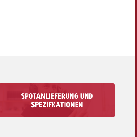
OFFERTE
KONTAKT
NEWSLETTER
SPOTANLIEFERUNG UND
Alle Infos zur Anlieferung deines Audio-Spots
SPEZIFKATIONEN
findest du hier – von technischen
Anforderungen bis zu Fristen und Kosten.
Zur Spotanlieferung>>