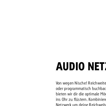
Zum Beitrag
Offerte anfor
d Impact
Zum Beitrag
Zum Beitrag
AUDIO NE
Zum Beitrag
 Swiss Ad Impact
Werbewirkung messen mit Swiss Ad Impact
Zum Be
Von wegen Nische! Reichweite,
oder programmatisch buchbar.
bieten wir dir die optimale M
ins Ohr zu flüstern. Kombini
Netzwerk um deine Reichweite