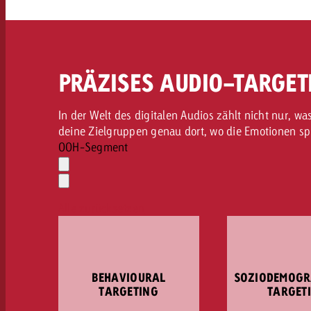
PRÄZISES AUDIO-TARGET
In der Welt des digitalen Audios zählt nicht nur, w
deine Zielgruppen genau dort, wo die Emotionen spi
OOH-Segment
Auswahl
löschen
Dropdown
öffnen
Alle zurücksetzen
BEHAVIOURAL
SOZIODEMOGR
TARGETING
TARGET