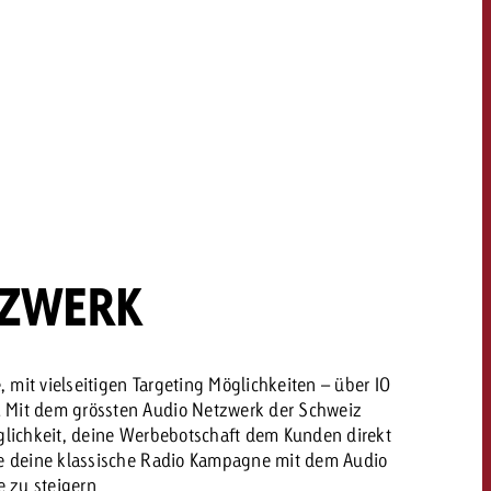
dern
Offerte anfordern
Offerte anfordern
Du kennst die Eckpunkte
deiner Kampagne und
Du kennst die Eckpunkte
willst wissen, was es
deiner Kampagne und
kostet.
willst wissen, was es
kostet.
TZWERK
Offerte anfordern
Offerte anfordern
itrag
Zum Beitrag
 mit vielseitigen Targeting Möglichkeiten – über IO
 Mit dem grössten Audio Netzwerk der Schweiz
öglichkeit, deine Werbebotschaft dem Kunden direkt
ere deine klassische Radio Kampagne mit dem Audio
 zu steigern