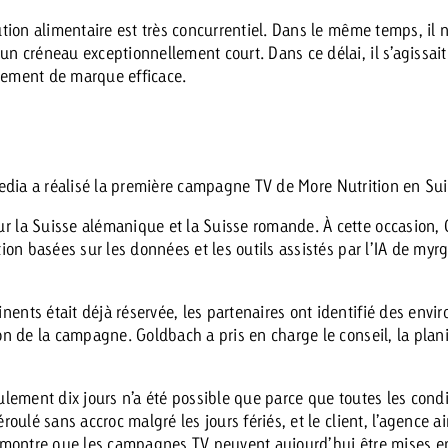
tion alimentaire est très concurrentiel. Dans le même temps, il ne
n créneau exceptionnellement court. Dans ce délai, il s’agissait
pement de marque efficace.
dia a réalisé la première campagne TV de More Nutrition en Sui
r la Suisse alémanique et la Suisse romande. À cette occasion,
tion basées sur les données et les outils assistés par l’IA de myr
ents était déjà réservée, les partenaires ont identifié des env
n de la campagne. Goldbach a pris en charge le conseil, la planifi
lement dix jours n’a été possible que parce que toutes les conditi
roulé sans accroc malgré les jours fériés, et le client, l’agence 
 démontre que les campagnes TV peuvent aujourd’hui être mises 