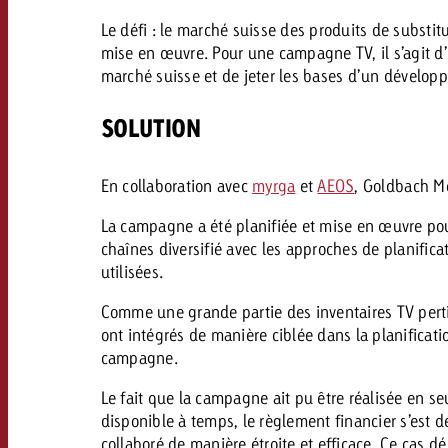
Juridique
Le défi : le marché suisse des produits de substitu
mise en œuvre. Pour une campagne TV, il s’agit d’u
Contact
marché suisse et de jeter les bases d’un dévelop
SOLUTION
En collaboration avec
myrga
et
AEOS
, Goldbach Me
La campagne a été planifiée et mise en œuvre pou
chaînes diversifié avec les approches de planifica
utilisées.
Comme une grande partie des inventaires TV pertin
ont intégrés de manière ciblée dans la planificatio
campagne.
Le fait que la campagne ait pu être réalisée en seu
disponible à temps, le règlement financier s’est dé
collaboré de manière étroite et efficace. Ce cas