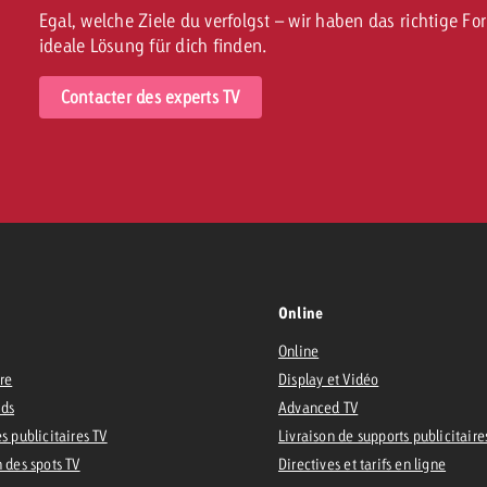
Egal, welche Ziele du verfolgst – wir haben das richtige 
ideale Lösung für dich finden.
Contacter des experts TV
Online
Online
ire
Display et Vidéo
Ads
Advanced TV
s publicitaires TV
Livraison de supports publicitaire
n des spots TV
Directives et tarifs en ligne