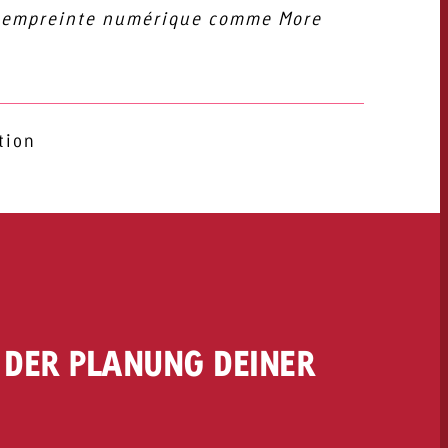
te empreinte numérique comme More
ia Lab
tion
I DER PLANUNG DEINER