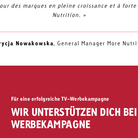
our des marques en pleine croissance et à for
Nutrition. »
rina Pohler
René Wodrich
Ralf Hammerath
Managing Director chez myrga Med
Head of Sales chez Goldbach
CGO AEOS
rycja Nowakowska
,
General Manager More Nutri
Für eine erfolgreiche TV-Werbekampagne
WIR UNTERSTÜTZEN DICH BE
WERBEKAMPAGNE