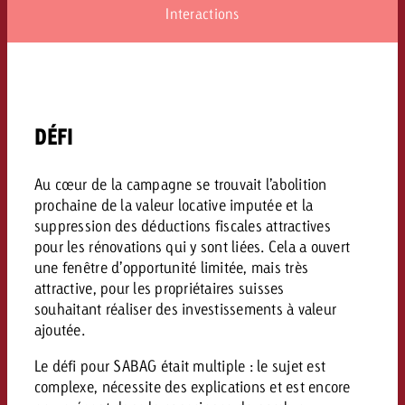
conseils ?
Interactions
Juridique
Contactez-nous
Contactez-nous
Contactez-nous
Voir l’article
Contact
DÉFI
Vous connaissez les grandes 
Souhaitez-vous en savoir plu
Vous connaissez les grandes li
Vous connaissez les grandes 
votre campagne et souhaitez 
publicité TV et avez-vous b
votre campagne et souhaitez sa
votre campagne et souhaitez 
Au cœur de la campagne se trouvait l’abolition
combien cela coûte.
Lire l’article
Lire l’article
conseils ?
combien cela coûte.
combien cela coûte.
prochaine de la valeur locative imputée et la
suppression des déductions fiscales attractives
Souhaitez-vous en savoir plus
Souhaitez-vous en savoir plus 
pour les rénovations qui y sont liées. Cela a ouvert
Goldbach et avez-vous besoin 
publicité Online et avez-vous
une fenêtre d’opportunité limitée, mais très
Demander une offre
Contactez-nous
?
conseils ?
Demander une offre
Demander une offre
attractive, pour les propriétaires suisses
souhaitant réaliser des investissements à valeur
ajoutée.
Vous connaissez les grandes
Contactez-nous
Contactez-nous
votre campagne et souhaitez
Le défi pour SABAG était multiple : le sujet est
combien cela coûte.
complexe, nécessite des explications et est encore