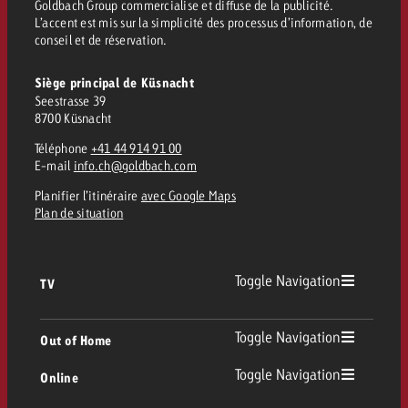
Goldbach Group commercialise et diffuse de la publicité.
L’accent est mis sur la simplicité des processus d’information, de
conseil et de réservation.
Siège principal de Küsnacht
Seestrasse 39
8700 Küsnacht
Téléphone
+41 44 914 91 00
E-mail
info.ch@goldbach.com
Planifier l’itinéraire
avec Google Maps
Plan de situation
Toggle Navigation
TV
TV
Toggle Navigation
Out of Home
Toggle Navigation
Online
Out of Home
TV linéaire