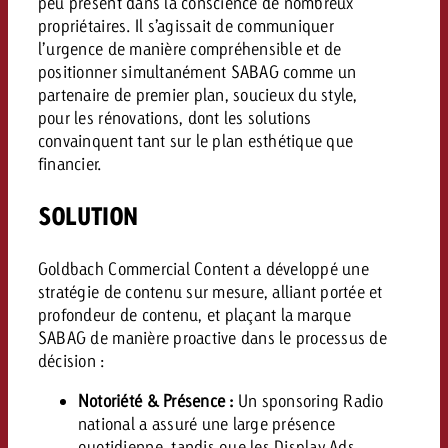
peu présent dans la conscience de nombreux
Vous connaissez les grandes l
Vous connaissez les grandes l
propriétaires. Il s’agissait de communiquer
votre campagne et souhaitez s
votre campagne et souhaitez s
l’urgence de manière compréhensible et de
Demander une offre
positionner simultanément SABAG comme un
combien cela coûte.
combien cela coûte.
partenaire de premier plan, soucieux du style,
pour les rénovations, dont les solutions
convainquent tant sur le plan esthétique que
financier.
Demander une offre
Demander une offre
SOLUTION
Goldbach Commercial Content a développé une
stratégie de contenu sur mesure, alliant portée et
profondeur de contenu, et plaçant la marque
SABAG de manière proactive dans le processus de
décision :
Notoriété & Présence :
Un sponsoring Radio
national a assuré une large présence
quotidienne, tandis que les Display Ads