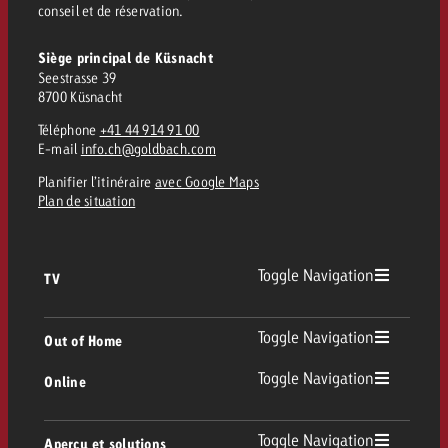
conseil et de réservation.
Siège principal de Küsnacht
Seestrasse 39
8700 Küsnacht
Téléphone
+41 44 914 91 00
E-mail
info.ch@goldbach.com
Planifier l’itinéraire
avec Google Maps
Plan de situation
Toggle Navigation
TV
TV
Toggle Navigation
Out of Home
Toggle Navigation
Online
Out of Home
TV linéaire
Online
Toggle Navigation
Aperçu et solutions