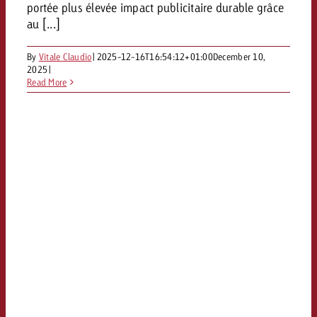
portée plus élevée impact publicitaire durable grâce
Vous connaissez les grandes l
Vous connaissez les grandes l
au [...]
votre campagne et souhaitez s
votre campagne et souhaitez s
Demander une offre
combien cela coûte.
combien cela coûte.
By
Vitale Claudio
|
2025-12-16T16:54:12+01:00
December 10,
2025
|
Read More
Demander une offre
Demander une offre