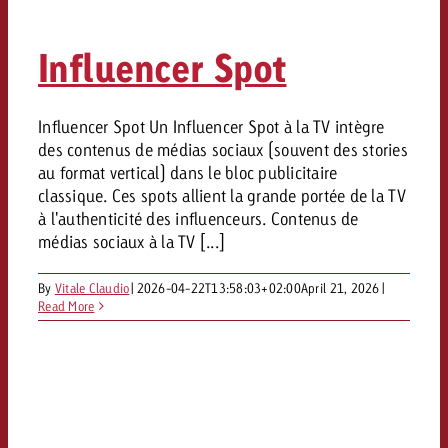
Mesurer l’impact publicitaire av
Mesurer l’impact publicitaire av
Interview avec Steve Krebser au
ACTUALITÉS GOLDBACH
interdictions publicitaires se he
Impact
Impact
Une portée mesurable garantit
Swiss Audio Network
Out of Hom
large rejet
Influencer Spot
planification – l’impact fait la
Le Goldbach Video Network renfor
ACTUALITÉS GOLDBACH
ACTUALITÉS ONLINE
portée cross-canal de la vidéo
Audio
Le Goldbach Video Network renfo
Le Goldbach Video Network renf
Influencer Spot Un Influencer Spot à la TV intègre
des contenus de médias sociaux (souvent des stories
portée cross-canal de la vidéo
portée cross-canal de la vidéo
Online
au format vertical) dans le bloc publicitaire
classique. Ces spots allient la grande portée de la TV
à l'authenticité des influenceurs. Contenus de
Contenu
médias sociaux à la TV [...]
By
Vitale Claudio
|
2026-04-22T13:58:03+02:00
April 21, 2026
|
Goldbach C
Read More
Lire l’article
Zum Beitrag
Lire l’article
Actualités
Vous souhaitez en savoir plus 
Souhaitez-vous planifier une 
Souhaitez-vous en savoir plus
publicité audio et avez besoi
publicitaire et avez-vous besoi
publicité OOH et avez-vous b
?
À propos de
conseils ?