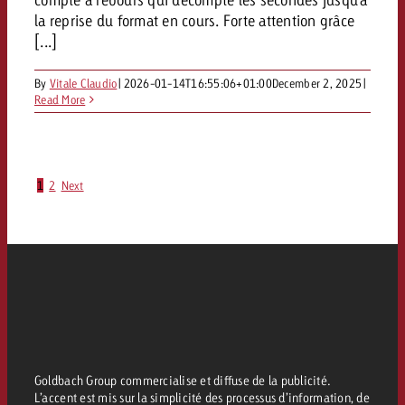
la reprise du format en cours. Forte attention grâce
[...]
By
Vitale Claudio
|
2026-01-14T16:55:06+01:00
December 2, 2025
|
Read More
1
2
Next
Goldbach Group commercialise et diffuse de la publicité.
L’accent est mis sur la simplicité des processus d’information, de