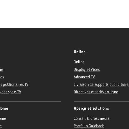
 Beitrag
Lire l’article
Demander une offre
d Impact
Lire l’article
Vous con
grandes 
Online
campagn
Online
savoir c
ire
Display et Vidéo
ard
Ads
Advanced TV
 Swiss Ad Impact
Lire l’article
s publicitaires TV
Livraison de supports publicitaire
Demande
n des spots TV
Voir l’article
Directives et tarifs en ligne
esurer l’impact publicitaire avec Swiss Ad Impact
Home
Aperçu et solutions
Home
Conseil & Crossmedia
e
Portfolio Goldbach