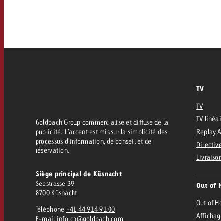
FAQ sur l’Out of Home
TV
Audio
Zum
citaire avec Swiss Ad Impact
Mesurer l’impact publicitaire avec Swiss A
Online
Mesurer l’impact publicitaire avec Swiss Ad Impact
TV
Contenu
TV
TV linéa
Goldbach Group commercialise et diffuse de la
Goldbach Crossmedia Aw
publicité. L’accent est mis sur la simplicité des
Replay 
processus d’information, de conseil et de
Mesurer l’impact publicitaire avec
Directive
réservation.
Actualités
’impact publicitaire avec Swiss Ad Impact
Livraiso
M
Siège principal de Küsnacht
Seestrasse 39
Out of 
À propos de nous
8700 Küsnacht
Out of 
Téléphone
+41 44 914 91 00
Affichag
E-mail
info.ch@goldbach.com