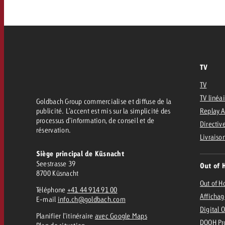
FAQ sur l’Out of Home
TV
Audio
Zum
citaire avec Swiss Ad Impact
Mesurer l’impact publicitaire avec Swiss A
Online
Mesurer l’impact publicitaire avec Swiss Ad Impact
TV
TV
Contenu
TV linéa
Goldbach Group commercialise et diffuse de la
publicité. L’accent est mis sur la simplicité des
Replay 
processus d’information, de conseil et de
Directive
Goldbach Crossmedia Aw
réservation.
Livraiso
Mesurer l’impact publicitaire avec
Siège principal de Küsnacht
Actualités
’impact publicitaire avec Swiss Ad Impact
M
Seestrasse 39
Out of 
8700 Küsnacht
Out of 
Téléphone
+41 44 914 91 00
À propos de nous
Affichag
E-mail
info.ch@goldbach.com
Digital 
Planifier l’itinéraire
avec Google Maps
DOOH Pr