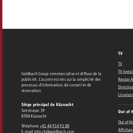
FAQ sur l’Out of Home
TV
Audio
Zum
citaire avec Swiss Ad Impact
Mesurer l’impact publicitaire avec Swiss A
Online
Mesurer l’impact publicitaire avec Swiss Ad Impact
TV
Contenu
TV
TV linéa
Goldbach Group commercialise et diffuse de la
Goldbach Crossmedia Aw
publicité. L’accent est mis sur la simplicité des
Replay 
processus d’information, de conseil et de
Mesurer l’impact publicitaire avec
Directive
réservation.
Actualités
’impact publicitaire avec Swiss Ad Impact
Livraiso
M
Siège principal de Küsnacht
Seestrasse 39
Out of 
À propos de nous
8700 Küsnacht
Out of 
Téléphone
+41 44 914 91 00
Affichag
E-mail
info.ch@goldbach.com