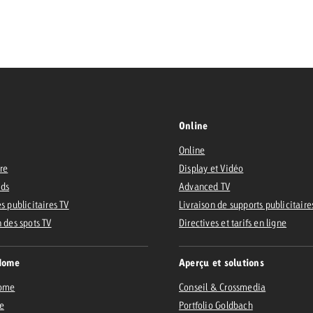
 Beitrag
Lire l’article
Demander une offre
d Impact
Lire l’article
Vous con
grandes 
Online
campagn
Online
savoir c
ire
Display et Vidéo
ard
Ads
Advanced TV
 Swiss Ad Impact
Lire l’article
s publicitaires TV
Livraison de supports publicitaire
Demande
n des spots TV
Voir l’article
Directives et tarifs en ligne
esurer l’impact publicitaire avec Swiss Ad Impact
Home
Aperçu et solutions
Home
Conseil & Crossmedia
e
Portfolio Goldbach